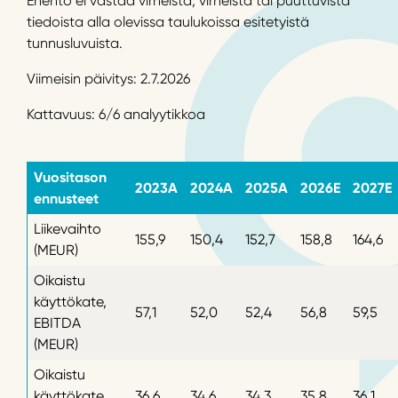
Enento ei vastaa virheistä, virheistä tai puuttuvista
tiedoista alla olevissa taulukoissa esitetyistä
tunnusluvuista.
Viimeisin päivitys: 2.7.2026
Kattavuus: 6/6 analyytikkoa
Vuositason
2023A
2024A
2025A
2026E
2027E
ennusteet
Liikevaihto
155,9
150,4
152,7
158,8
164,6
(MEUR)
Oikaistu
käyttökate,
57,1
52,0
52,4
56,8
59,5
EBITDA
(MEUR)
Oikaistu
käyttökate,
36,6
34,6
34,3
35,8
36,1