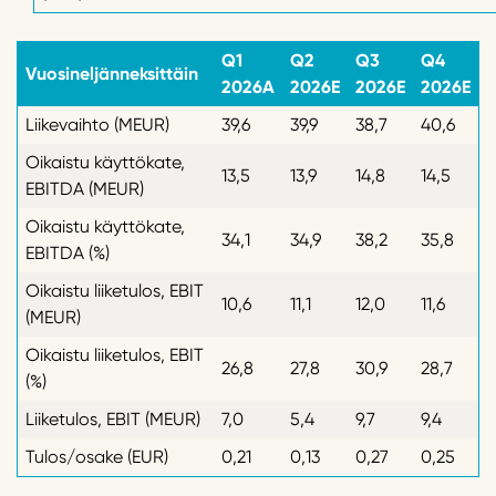
Q1
Q2
Q3
Q4
Vuosineljänneksittäin
2026A
2026E
2026E
2026E
Liikevaihto (MEUR)
39,6
39,9
38,7
40,6
Oikaistu käyttökate,
13,5
13,9
14,8
14,5
EBITDA (MEUR)
Oikaistu käyttökate,
34,1
34,9
38,2
35,8
EBITDA (%)
Oikaistu liiketulos, EBIT
10,6
11,1
12,0
11,6
(MEUR)
Oikaistu liiketulos, EBIT
26,8
27,8
30,9
28,7
(%)
Liiketulos, EBIT (MEUR)
7,0
5,4
9,7
9,4
Tulos/osake (EUR)
0,21
0,13
0,27
0,25