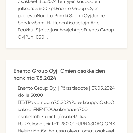
osakkeet 8.5.2024 tehtyjen kauppojen
jälkeen: 3 600 kpl.Enento Group Oyj:n
puolestaNordea Pankki Suomi OyjJanne
SarvikiviSami HuttunenLisätietoja:Arto
Paukku, SijoittajasuhdejohtajaEnento Group
OyjPuh. 050...
Enento Group Oyj: Omien osakkeiden
hankinta 7.5.2024
Enento Group Oyj | Pörssitiedote | 07.05.2024
klo 18:30:00
EESTPäivämäärä7.5.2024PörssikauppaOstoO
sakelajiENENTOOsakemäärä700
osakettaKeskihinta/osake17,1143
EURKokonaishinta11 980,01 EURNASDAQ OMX
HelsinkiYhtiön hallussa olevat omat osakkeet