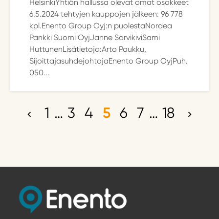
HelsinkiYhtiön hallussa olevat omat osakkeet
6.5.2024 tehtyjen kauppojen jälkeen: 96 778
kpl.Enento Group Oyj:n puolestaNordea
Pankki Suomi OyjJanne SarvikiviSami
HuttunenLisätietoja:Arto Paukku,
SijoittajasuhdejohtajaEnento Group OyjPuh.
050...
1
…
3
4
5
6
7
…
18
A
r
t
i
k
k