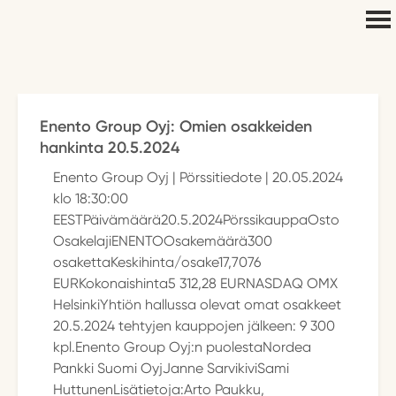
Enento Group Oyj: Omien osakkeiden
hankinta 20.5.2024
Enento Group Oyj | Pörssitiedote | 20.05.2024
klo 18:30:00
EESTPäivämäärä20.5.2024PörssikauppaOsto
OsakelajiENENTOOsakemäärä300
osakettaKeskihinta/osake17,7076
EURKokonaishinta5 312,28 EURNASDAQ OMX
HelsinkiYhtiön hallussa olevat omat osakkeet
20.5.2024 tehtyjen kauppojen jälkeen: 9 300
kpl.Enento Group Oyj:n puolestaNordea
Pankki Suomi OyjJanne SarvikiviSami
HuttunenLisätietoja:Arto Paukku,