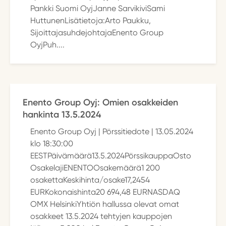
Pankki Suomi OyjJanne SarvikiviSami
HuttunenLisätietoja:Arto Paukku,
SijoittajasuhdejohtajaEnento Group
OyjPuh....
Enento Group Oyj: Omien osakkeiden
hankinta 13.5.2024
Enento Group Oyj | Pörssitiedote | 13.05.2024
klo 18:30:00
EESTPäivämäärä13.5.2024PörssikauppaOsto
OsakelajiENENTOOsakemäärä1 200
osakettaKeskihinta/osake17,2454
EURKokonaishinta20 694,48 EURNASDAQ
OMX HelsinkiYhtiön hallussa olevat omat
osakkeet 13.5.2024 tehtyjen kauppojen