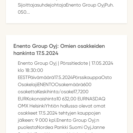
SijoittajasuhdejohtajaEnento Group OyjPuh.
050...
Enento Group Oyj: Omien osakkeiden
hankinta 17.5.2024
Enento Group Oyj | Pörssitiedote | 17.05.2024
klo 18:30:00
EESTPäivämäärä17.5.2024PörssikauppaOsto
OsakelajiENENTOOsakemäärä600
osakettaKeskihinta/osake17,7200
EURKokonaishinta10 632,00 EURNASDAQ
OMX HelsinkiYhtiön hallussa olevat omat
osakkeet 17.5.2024 tehtyjen kauppojen
jälkeen: 9 000 kpl.Enento Group Oyj:n
puolestaNordea Pankki Suomi OyjJanne