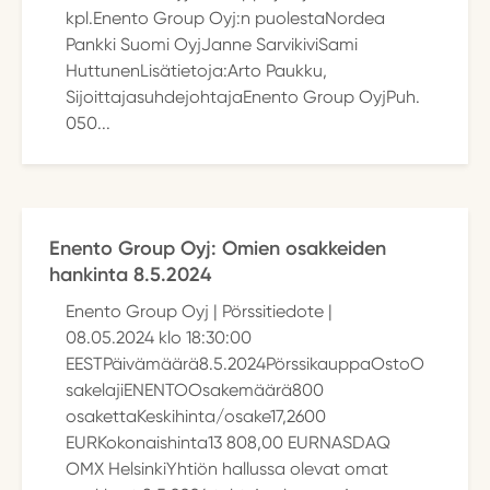
kpl.Enento Group Oyj:n puolestaNordea
Pankki Suomi OyjJanne SarvikiviSami
HuttunenLisätietoja:Arto Paukku,
SijoittajasuhdejohtajaEnento Group OyjPuh.
050...
Enento Group Oyj: Omien osakkeiden
hankinta 8.5.2024
Enento Group Oyj | Pörssitiedote |
08.05.2024 klo 18:30:00
EESTPäivämäärä8.5.2024PörssikauppaOstoO
sakelajiENENTOOsakemäärä800
osakettaKeskihinta/osake17,2600
EURKokonaishinta13 808,00 EURNASDAQ
OMX HelsinkiYhtiön hallussa olevat omat