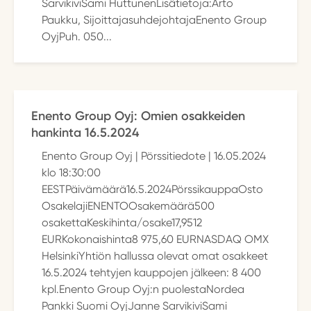
SarvikiviSami HuttunenLisätietoja:Arto
Paukku, SijoittajasuhdejohtajaEnento Group
OyjPuh. 050...
Enento Group Oyj: Omien osakkeiden
hankinta 16.5.2024
Enento Group Oyj | Pörssitiedote | 16.05.2024
klo 18:30:00
EESTPäivämäärä16.5.2024PörssikauppaOsto
OsakelajiENENTOOsakemäärä500
osakettaKeskihinta/osake17,9512
EURKokonaishinta8 975,60 EURNASDAQ OMX
HelsinkiYhtiön hallussa olevat omat osakkeet
16.5.2024 tehtyjen kauppojen jälkeen: 8 400
kpl.Enento Group Oyj:n puolestaNordea
Pankki Suomi OyjJanne SarvikiviSami