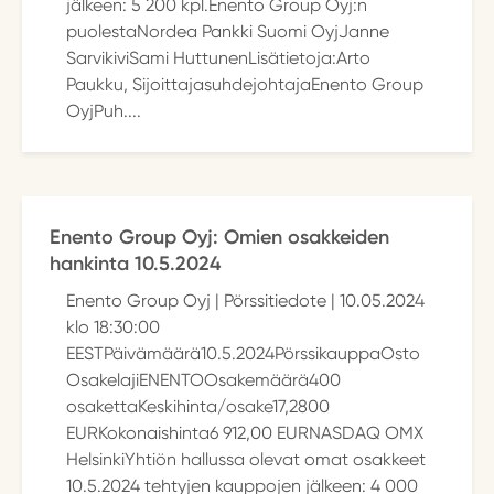
jälkeen: 5 200 kpl.Enento Group Oyj:n
puolestaNordea Pankki Suomi OyjJanne
SarvikiviSami HuttunenLisätietoja:Arto
Paukku, SijoittajasuhdejohtajaEnento Group
OyjPuh....
Enento Group Oyj: Omien osakkeiden
hankinta 10.5.2024
Enento Group Oyj | Pörssitiedote | 10.05.2024
klo 18:30:00
EESTPäivämäärä10.5.2024PörssikauppaOsto
OsakelajiENENTOOsakemäärä400
osakettaKeskihinta/osake17,2800
EURKokonaishinta6 912,00 EURNASDAQ OMX
HelsinkiYhtiön hallussa olevat omat osakkeet
10.5.2024 tehtyjen kauppojen jälkeen: 4 000