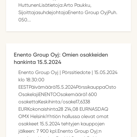
HuttunenLisätietoja:Arto Paukku,
SijoittajasuhdejohtajaEnento Group OyjPuh.
050...
Enento Group Oyj: Omien osakkeiden
hankinta 15.5.2024
Enento Group Oyj | Pörssitiedote | 15.05.2024
klo 18:30:00
EESTPäivämäärä15.5.2024PörssikauppaOsto
OsakelajiENENTOOsakemäärä1 600
osakettaKeskihinta/osake17,6338
EURKokonaishinta28 214,08 EURNASDAQ
OMX HelsinkiYhtiön hallussa olevat omat
osakkeet 15.5.2024 tehtyjen kauppojen
jälkeen: 7 900 kpl.Enento Group Oyj:n