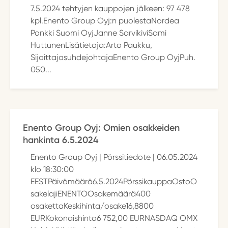
7.5.2024 tehtyjen kauppojen jälkeen: 97 478
kpl.Enento Group Oyj:n puolestaNordea
Pankki Suomi OyjJanne SarvikiviSami
HuttunenLisätietoja:Arto Paukku,
SijoittajasuhdejohtajaEnento Group OyjPuh.
050...
Enento Group Oyj: Omien osakkeiden
hankinta 6.5.2024
Enento Group Oyj | Pörssitiedote | 06.05.2024
klo 18:30:00
EESTPäivämäärä6.5.2024PörssikauppaOstoO
sakelajiENENTOOsakemäärä400
osakettaKeskihinta/osake16,8800
EURKokonaishinta6 752,00 EURNASDAQ OMX