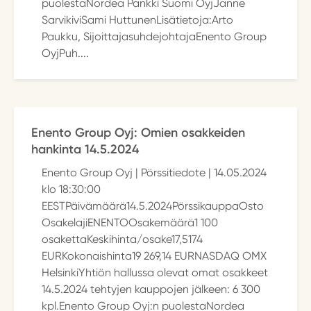
puolestaNordea Pankki Suomi OyjJanne
SarvikiviSami HuttunenLisätietoja:Arto
Paukku, SijoittajasuhdejohtajaEnento Group
OyjPuh....
Enento Group Oyj: Omien osakkeiden
hankinta 14.5.2024
Enento Group Oyj | Pörssitiedote | 14.05.2024
klo 18:30:00
EESTPäivämäärä14.5.2024PörssikauppaOsto
OsakelajiENENTOOsakemäärä1 100
osakettaKeskihinta/osake17,5174
EURKokonaishinta19 269,14 EURNASDAQ OMX
HelsinkiYhtiön hallussa olevat omat osakkeet
14.5.2024 tehtyjen kauppojen jälkeen: 6 300
kpl.Enento Group Oyj:n puolestaNordea