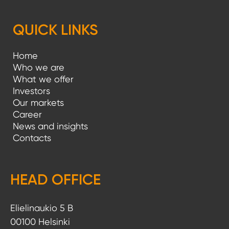
e
l
QUICK LINKS
i
Home
e
Who we are
n
What we offer
Investors
s
Our markets
i
Career
News and insights
v
Contacts
u
t
HEAD OFFICE
u
s
Elielinaukio 5 B
00100 Helsinki