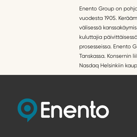
Enento Group on pohjoi
vuodesta 1905. Keräämm
välisessä kanssakäymise
kuluttajia päivittäises
prosesseissa. Enento G
Tanskassa. Konsernin li
Nasdaq Helsinkiin kau