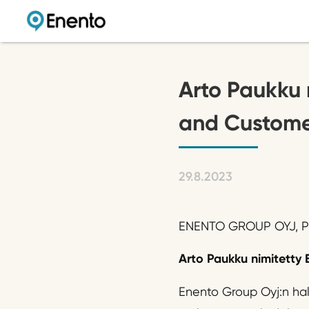
Arto Paukku 
and Custome
29.8.2023
ENENTO GROUP OYJ, PÖ
Arto Paukku
nimitetty 
Enento Group Oyj:n hal