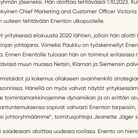
yhmän jäseneksi. Hän aloittaa tehtävässä 1.10.2023. Ku
nykyinen Chief Marketing and Customer Officer Victoria
n uuteen tehtävään Enenton ulkopuolelle.
 yrityksessä elokuusta 2020 lähtien, jolloin hän aloitt
alinjan johtajana. Viimeksi Paukku on työskennellyt Ene
a. Ennen Enentolle tuloaan hän on toiminut erilaisissa 
htävissä muun muassa Netsin, Klarnan ja Siemensin palv
tamistaidot ja kokemus ollakseen avainhenkilö strateg
isoinnissa. Hänellä on myös vahvat näytöt yrityksessä
e toimintamarkkinojemme dynamiikan ja on erittäin arv
ntuntemuksensa sopivat vahvasti Enenton tarpeisiin, ja
si johtoryhmäämme”, toimitusjohtaja Jeanette Jäger 
i saadessani aloittaa uudessa roolissa. Enento on hieno y