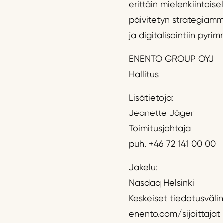
erittäin mielenkiintois
päivitetyn strategiamm
ja digitalisointiin py
ENENTO GROUP OYJ
Hallitus
Lisätietoja:
Jeanette Jäger
Toimitusjohtaja
puh. +46 72 141 00 00
Jakelu:
Nasdaq Helsinki
Keskeiset tiedotusväli
enento.com/sijoittajat