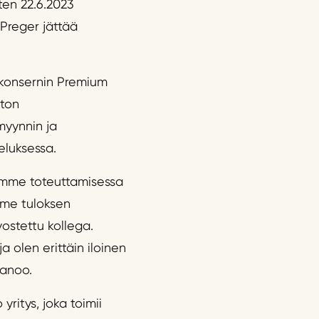
ten 22.6.2023
 Preger jättää
i konsernin Premium
nton
myynnin ja
eluksessa.
iamme toteuttamisessa
mme tuloksen
ostettu kollega.
 olen erittäin iloinen
sanoo.
ritys, joka toimii