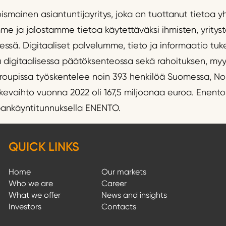
smainen asiantuntijayritys, joka on tuottanut tietoa y
e ja jalostamme tietoa käytettäväksi ihmisten, yritys
ssä. Digitaaliset palvelumme, tieto ja informaatio tuke
sä digitaalisessa päätöksenteossa sekä rahoituksen, my
roupissa työskentelee noin 393 henkilöä Suomessa, Norj
ikevaihto vuonna 2022 oli 167,5 miljoonaa euroa. Enento
pankäyntitunnuksella ENENTO.
QUICK LINKS
Home
Our markets
Who we are
Career
What we offer
News and insights
Investors
Contacts