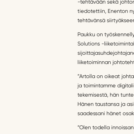
-tehtävään sekä johtor
tiedotettiin, Enenton 
tehtävänsä siirtyäksee
Paukku on työskennellyt
Solutions -liiketoimint
sijoittajasuhdejohtajan
liiketoiminnan johtote
”Artolla on oikeat joh
ja toimintamme digital
tekemisestä, hän tunte
Hänen taustansa ja asia
saadessani hänet osak
”Olen todella innoissan