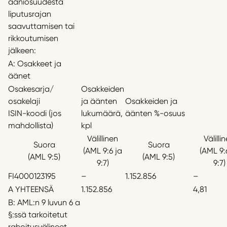
ääniosuudesta
liputusrajan
saavuttamisen tai
rikkoutumisen
jälkeen:
A: Osakkeet ja
äänet
Osakesarja/
Osakkeiden
osakelaji
ja äänten
Osakkeiden ja
ISIN-koodi (jos
lukumäärä,
äänten %-osuus
mahdollista)
kpl
Välillinen
Välilli
Suora
Suora
(AML 9:6 ja
(AML 9:
(AML 9:5)
(AML 9:5)
9:7)
9:7)
FI4000123195
–
1.152.856
–
A YHTEENSÄ
1.152.856
4,81
B: AML:n 9 luvun 6 a
§:ssä tarkoitetut
rahoitusvälineet