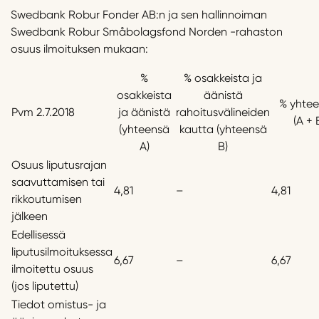
Swedbank Robur Fonder AB:n ja sen hallinnoiman
Swedbank Robur Småbolagsfond Norden -rahaston
osuus ilmoituksen mukaan:
%
% osakkeista ja
osakkeista
äänistä
% yhte
Pvm 2.7.2018
ja äänistä
rahoitusvälineiden
(A + 
(yhteensä
kautta (yhteensä
A)
B)
Osuus liputusrajan
saavuttamisen tai
4,81
–
4,81
rikkoutumisen
jälkeen
Edellisessä
liputusilmoituksessa
6,67
–
6,67
ilmoitettu osuus
(jos liputettu)
Tiedot omistus- ja