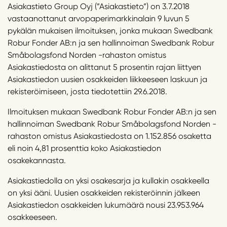
Asiakastieto Group Oyj (”Asiakastieto”) on 3.7.2018
vastaanottanut arvopaperimarkkinalain 9 luvun 5
pykälän mukaisen ilmoituksen, jonka mukaan Swedbank
Robur Fonder AB:n ja sen hallinnoiman Swedbank Robur
Småbolagsfond Norden -rahaston omistus
Asiakastiedosta on alittanut 5 prosentin rajan liittyen
Asiakastiedon uusien osakkeiden liikkeeseen laskuun ja
rekisteröimiseen, josta tiedotettiin 29.6.2018.
Ilmoituksen mukaan Swedbank Robur Fonder AB:n ja sen
hallinnoiman Swedbank Robur Småbolagsfond Norden -
rahaston omistus Asiakastiedosta on 1.152.856 osaketta
eli noin 4,81 prosenttia koko Asiakastiedon
osakekannasta.
Asiakastiedolla on yksi osakesarja ja kullakin osakkeella
on yksi ääni. Uusien osakkeiden rekisteröinnin jälkeen
Asiakastiedon osakkeiden lukumäärä nousi 23.953.964
osakkeeseen.