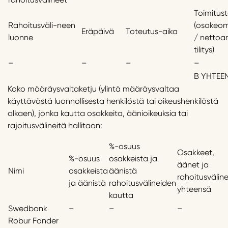
Toimitus
Rahoitusväli-neen
(osakeom
Eräpäivä
Toteutus-aika
luonne
/ nettoa
tilitys)
–
–
–
–
B YHTEE
Koko määräysvaltaketju (ylintä määräysvaltaa
käyttävästä luonnollisesta henkilöstä tai oikeushenkilöstä
alkaen), jonka kautta osakkeita, äänioikeuksia tai
rajoitusvälineitä hallitaan:
%-osuus
Osakkeet,
%-osuus
osakkeista ja
äänet ja
Nimi
osakkeista
äänistä
rahoitusvälin
ja äänistä
rahoitusvälineiden
yhteensä
kautta
Swedbank
–
–
–
Robur Fonder