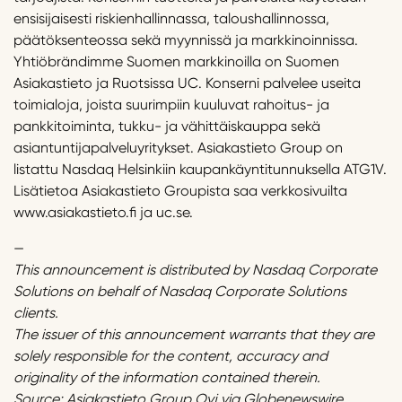
ensisijaisesti riskienhallinnassa, taloushallinnossa,
päätöksenteossa sekä myynnissä ja markkinoinnissa.
Yhtiöbrändimme Suomen markkinoilla on Suomen
Asiakastieto ja Ruotsissa UC. Konserni palvelee useita
toimialoja, joista suurimpiin kuuluvat rahoitus- ja
pankkitoiminta, tukku- ja vähittäiskauppa sekä
asiantuntijapalveluyritykset. Asiakastieto Group on
listattu Nasdaq Helsinkiin kaupankäyntitunnuksella ATG1V.
Lisätietoa Asiakastieto Groupista saa verkkosivuilta
www.asiakastieto.fi ja uc.se.
—
This announcement is distributed by Nasdaq Corporate
Solutions on behalf of Nasdaq Corporate Solutions
clients.
The issuer of this announcement warrants that they are
solely responsible for the content, accuracy and
originality of the information contained therein.
Source: Asiakastieto Group Oyj via Globenewswire