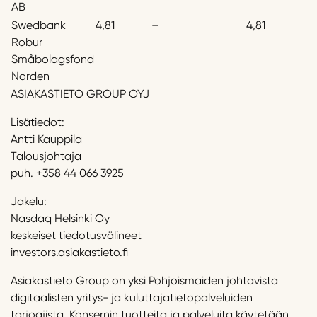
AB
Swedbank
4,81
–
4,81
Robur
Småbolagsfond
Norden
ASIAKASTIETO GROUP OYJ
Lisätiedot:
Antti Kauppila
Talousjohtaja
puh. +358 44 066 3925
Jakelu:
Nasdaq Helsinki Oy
keskeiset tiedotusvälineet
investors.asiakastieto.fi
Asiakastieto Group on yksi Pohjoismaiden johtavista
digitaalisten yritys- ja kuluttajatietopalveluiden
tarjoajista. Konsernin tuotteita ja palveluita käytetään