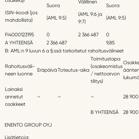
osakelaji
Välillinen
Suora
Suora
ISIN-koodi (jos
(AML 9:6 ja
(AML 9:5)
(AML 9:5)
mahdollista)
9:7)
FI4000123195
0
2 366 487
0
A YHTEENSÄ
2 366 487
9,85
B: AML:n 9 luvun 6 a §:ssä tarkoitetut rahoitusvälineet
Toimitustapa
Osakke
Rahoitusväli-
(osakeomistus
Eräpäivä
Toteutus-aika
äänte
neen luonne
/ nettoarvon
lukum
tilitys)
Lainaksi
annetut
–
–
–
28 900
osakkeet
B YHTEENSÄ
28 900
ENENTO GROUP OYJ
Lisätietoja: