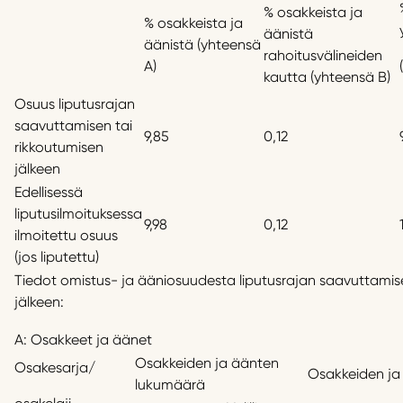
% osakkeista ja
% osakkeista ja
äänistä
äänistä (yhteensä
rahoitusvälineiden
A)
kautta (yhteensä B)
Osuus liputusrajan
saavuttamisen tai
9,85
0,12
rikkoutumisen
jälkeen
Edellisessä
liputusilmoituksessa
9,98
0,12
ilmoitettu osuus
(jos liputettu)
Tiedot omistus- ja ääniosuudesta liputusrajan saavuttamise
jälkeen:
A: Osakkeet ja äänet
Osakkeiden ja äänten
Osakesarja/
Osakkeiden ja
lukumäärä