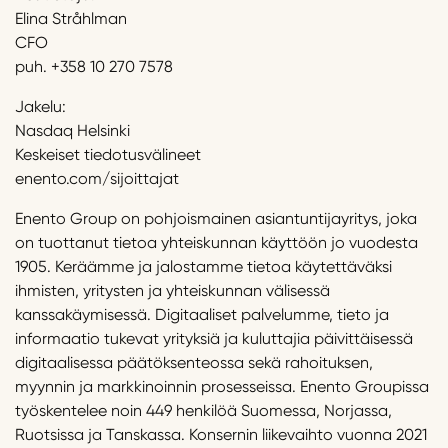
Elina Stråhlman
CFO
puh. +358 10 270 7578
Jakelu:
Nasdaq Helsinki
Keskeiset tiedotusvälineet
enento.com/sijoittajat
Enento Group on pohjoismainen asiantuntijayritys, joka
on tuottanut tietoa yhteiskunnan käyttöön jo vuodesta
1905. Keräämme ja jalostamme tietoa käytettäväksi
ihmisten, yritysten ja yhteiskunnan välisessä
kanssakäymisessä. Digitaaliset palvelumme, tieto ja
informaatio tukevat yrityksiä ja kuluttajia päivittäisessä
digitaalisessa päätöksenteossa sekä rahoituksen,
myynnin ja markkinoinnin prosesseissa. Enento Groupissa
työskentelee noin 449 henkilöä Suomessa, Norjassa,
Ruotsissa ja Tanskassa. Konsernin liikevaihto vuonna 2021