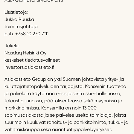
ASIAKASTIETO GROUP OYJ
Lisätietoja:
Jukka Ruuska
toimitusjohtaja
puh. +358 10 270 7111
Jakelu:
Nasdaq Helsinki Oy
keskeiset tiedotusvälineet
investors.asiakastieto.fi
Asiakastieto Group on yksi Suomen johtavista yritys- ja
kuluttajatietopalveluiden tarjoajista. Konsernin tuotteita
ja palveluita käytetään ensisijaisesti riskienhallinnassa,
taloushallinnossa, päätöksenteossa sekä myynnissä ja
markkinoinnissa. Konsernilla on noin 13 000
sopimusasiakasta ja se palvelee useita toimialoja, joista
suurimpiin kuuluvat rahoitus- ja pankkitoiminta, tukku- ja
vähittäiskauppa sekä asiantuntijapalveluyritykset.