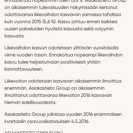
ennustettua nopeammin ollen 13,6 %. Asiakastieto Group
on aikaisemmin tulevaisuuden näkymissään kertonut
odottavansa liikevaihdon kasvavan samassa tahdissa
kuin vuonna 2015 (5,6 %). Kasvu johtuu ennen kaikkea
uusien palveluiden hyvästä kasvusta sekä volyymin
kasvusta.
Liikevaihdon kasvun odotetaan ylittävän vuositasolla
viime vuoden tason. Ennakoitua nopeampi liikevaihdon
kasvu tulee heijastumaan positiivisesti yhtiön
kannattavuuteen.
Liikevoiton odotetaan kasvavan aikaisemmin ilmoittua
enemmän. Asiakastieto Group on aikaisemmin
ilmoittanut odottavansa liikevoiton 2016 kasvavan
hieman edellisvuodesta.
Asiakastieto Group julkistaa vuoden 2016 ensimmäisen
kvartaalin osavuosikatsauksen 4.5.2016.