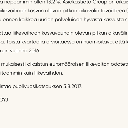
a nopeammin ollen 13,2 %. Asiakastieto Group on aika
ikevaihdon kasvun olevan pitkän aikavälin tavoitteen (5
 ennen kaikkea uusien palveluiden hyvästä kasvusta s
ttaa liikevaihdon kasvuvauhdin olevan pitkän aikavälin
a. Toista kvartaalia arvioitaessa on huomioitava, että 
uin vuonna 2016.
 mukaisesti oikaistun euromääräisen liikevoiton odote
itaammin kuin liikevaihdon.
istaa puolivuosikatsauksen 3.8.2017.
OYJ