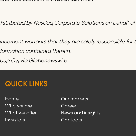
istributed by Nasdaq Corporate Solutions on behalf o
uncement warrants that they are solely responsible for
information contained therein.
roup Oyj via Globenewswire
QUICK LINKS
Home
Our markets
Who we are
Career
What we offer
News and insights
Investors
Contacts