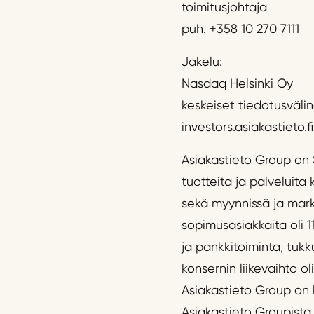
toimitusjohtaja
puh. +358 10 270 7111
Jakelu:
Nasdaq Helsinki Oy
keskeiset tiedotusväli
investors.asiakastieto.fi
Asiakastieto Group on S
tuotteita ja palveluita
sekä myynnissä ja markk
sopimusasiakkaita oli 1
ja pankkitoiminta, tukk
konsernin liikevaihto ol
Asiakastieto Group on 
Asiakastieto Groupista 