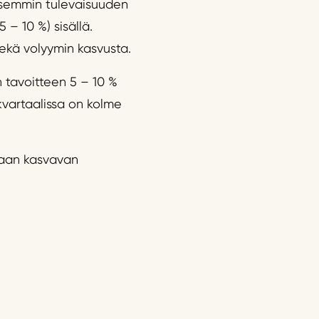
isemmin tulevaisuuden
 – 10 %) sisällä.
ekä volyymin kasvusta.
 tavoitteen 5 – 10 %
kvartaalissa on kolme
taan kasvavan