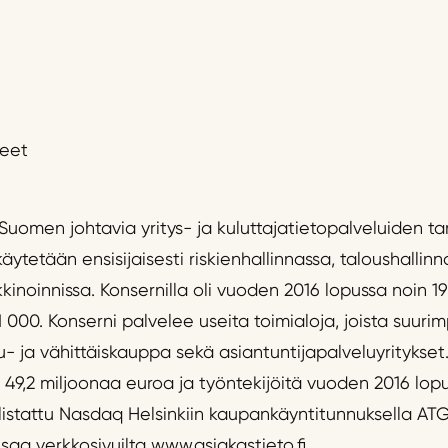
neet
uomen johtavia yritys- ja kuluttajatietopalveluiden tar
 käytetään ensisijaisesti riskienhallinnassa, taloushalli
inoinnissa. Konsernilla oli vuoden 2016 lopussa noin 19
1 000. Konserni palvelee useita toimialoja, joista suurim
u- ja vähittäiskauppa sekä asiantuntijapalveluyritykse
i 49,2 miljoonaa euroa ja työntekijöitä vuoden 2016 lopu
listattu Nasdaq Helsinkiin kaupankäyntitunnuksella ATG
saa verkkosivuilta www.asiakastieto.fi