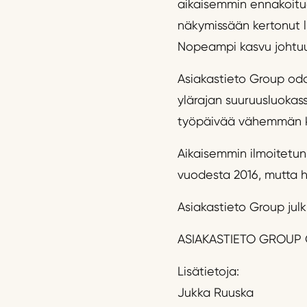
aikaisemmin ennakoitu
näkymissään kertonut li
Nopeampi kasvu johtuu
Asiakastieto Group odo
ylärajan suuruusluokass
työpäivää vähemmän k
Aikaisemmin ilmoitetun
vuodesta 2016, mutta h
Asiakastieto Group julk
ASIAKASTIETO GROUP 
Lisätietoja:
Jukka Ruuska