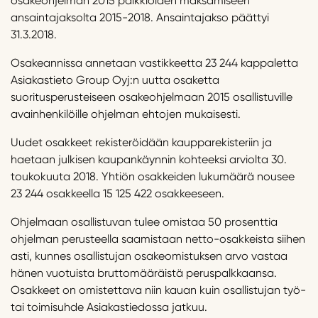
osakeohjelman 2015 palkkioiden maksamiseen
ansaintajaksolta 2015-2018. Ansaintajakso päättyi
31.3.2018.
Osakeannissa annetaan vastikkeetta 23 244 kappaletta
Asiakastieto Group Oyj:n uutta osaketta
suoritusperusteiseen osakeohjelmaan 2015 osallistuville
avainhenkilöille ohjelman ehtojen mukaisesti.
Uudet osakkeet rekisteröidään kaupparekisteriin ja
haetaan julkisen kaupankäynnin kohteeksi arviolta 30.
toukokuuta 2018. Yhtiön osakkeiden lukumäärä nousee
23 244 osakkeella 15 125 422 osakkeeseen.
Ohjelmaan osallistuvan tulee omistaa 50 prosenttia
ohjelman perusteella saamistaan netto-osakkeista siihen
asti, kunnes osallistujan osakeomistuksen arvo vastaa
hänen vuotuista bruttomääräistä peruspalkkaansa.
Osakkeet on omistettava niin kauan kuin osallistujan työ-
tai toimisuhde Asiakastiedossa jatkuu.