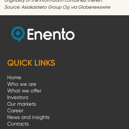
originality of the information contained therein.
Source: Asiakastieto Group Oyj via Globenewswire
QUICK LINKS
Home
Who we are
What we offer
Investors
Our markets
Career
News and insights
Contacts