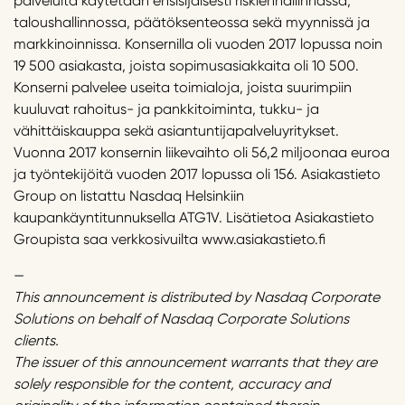
palveluita käytetään ensisijaisesti riskienhallinnassa,
taloushallinnossa, päätöksenteossa sekä myynnissä ja
markkinoinnissa. Konsernilla oli vuoden 2017 lopussa noin
19 500 asiakasta, joista sopimusasiakkaita oli 10 500.
Konserni palvelee useita toimialoja, joista suurimpiin
kuuluvat rahoitus- ja pankkitoiminta, tukku- ja
vähittäiskauppa sekä asiantuntijapalveluyritykset.
Vuonna 2017 konsernin liikevaihto oli 56,2 miljoonaa euroa
ja työntekijöitä vuoden 2017 lopussa oli 156. Asiakastieto
Group on listattu Nasdaq Helsinkiin
kaupankäyntitunnuksella ATG1V. Lisätietoa Asiakastieto
Groupista saa verkkosivuilta www.asiakastieto.fi
—
This announcement is distributed by Nasdaq Corporate
Solutions on behalf of Nasdaq Corporate Solutions
clients.
The issuer of this announcement warrants that they are
solely responsible for the content, accuracy and