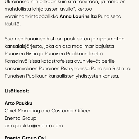
Ukrainassa niin pitkään kuin sitä tarvitaan, ja tämä on
mahdollista lahjoitusten avulla”, kertoo
varainhankintapäällikkö
Anna Laurinsilta
Punaiselta
Ristiltä.
Suomen Punainen Risti on puolueeton ja riippumaton
kansalaisjärjestö, joka on osa maailmanlaajuista
Punaisen Ristin ja Punaisen Puolikuun liikettä.
Kansainvälisissä katastrofeissa avun vievät perille
kansainvälinen Punainen Risti yhdessä Punaisen Ristin tai
Punaisen Puolikuun kansallisten yhdistysten kanssa.
Lisätiedot:
Arto Paukku
Chief Marketing and Customer Officer
Enento Group
arto.paukku@enento.com
Enento Group Oyj