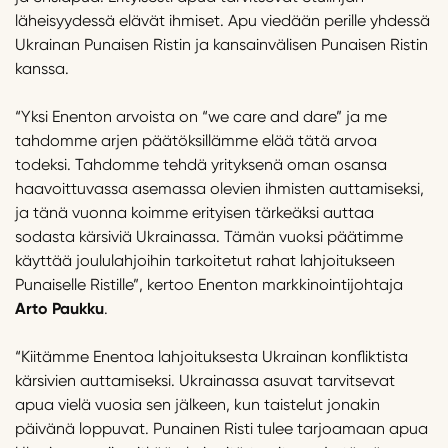
läheisyydessä elävät ihmiset. Apu viedään perille yhdessä
Ukrainan Punaisen Ristin ja kansainvälisen Punaisen Ristin
kanssa.
“Yksi Enenton arvoista on “we care and dare” ja me
tahdomme arjen päätöksillämme elää tätä arvoa
todeksi. Tahdomme tehdä yrityksenä oman osansa
haavoittuvassa asemassa olevien ihmisten auttamiseksi,
ja tänä vuonna koimme erityisen tärkeäksi auttaa
sodasta kärsiviä Ukrainassa. Tämän vuoksi päätimme
käyttää joululahjoihin tarkoitetut rahat lahjoitukseen
Punaiselle Ristille”, kertoo Enenton markkinointijohtaja
Arto Paukku
.
“Kiitämme Enentoa lahjoituksesta Ukrainan konfliktista
kärsivien auttamiseksi. Ukrainassa asuvat tarvitsevat
apua vielä vuosia sen jälkeen, kun taistelut jonakin
päivänä loppuvat. Punainen Risti tulee tarjoamaan apua