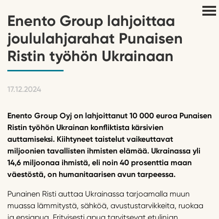
Enento Group lahjoittaa
joululahjarahat Punaisen
Ristin työhön Ukrainaan
17.12.2024
Enento Group Oyj on lahjoittanut 10 000 euroa Punaisen
Ristin työhön Ukrainan konfliktista kärsivien
auttamiseksi. Kiihtyneet taistelut vaikeuttavat
miljoonien tavallisten ihmisten elämää. Ukrainassa yli
14,6 miljoonaa ihmistä, eli noin 40 prosenttia maan
väestöstä, on humanitaarisen avun tarpeessa.
Punainen Risti auttaa Ukrainassa tarjoamalla muun
muassa lämmitystä, sähköä, avustustarvikkeita, ruokaa
ja ensiapua. Erityisesti apua tarvitsevat etulinjan