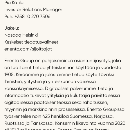
Pia Katila
Investor Relations Manager
Puh. +358 10 270 7506
Jakelu:
Nasdaq Helsinki
Keskeiset tiedotusvälineet
enento.com/sijoittajat
Enento Group on pohjoismainen asiantuntijayritys, joka
on tuottanut tietoa yhteiskunnan käyttöön jo vuodesta
1905. Keräämme ja jalostamme tietoa käytettäväksi
ihmisten, yritysten ja yhteiskunnan välisessä
kanssakäymisessä. Digitaaliset palvelumme, tieto ja
informaatio tukevat yrityksiä ja kuluttajia päivittäisessä
digitaalisessa päätöksenteossa sekä rahoituksen,
myynnin ja markkinoinnin prosesseissa. Enento Groupissa
työskentelee noin 425 henkilöä Suomessa, Norjassa,
Ruotsissa ja Tanskassa. Konsernin liikevaihto vuonna 2020