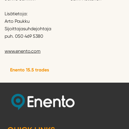
Lisätietoja:
Arto Paukku
Sijoittajasuhdejohtaja
puh. 050 469 5380
www.enento.com
Enento 15.5 trades