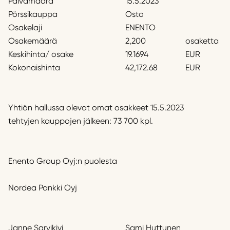
Päivämäärä
15.5.2023
Pörssikauppa
Osto
Osakelaji
ENENTO
Osakemäärä
2,200
osaketta
Keskihinta/ osake
19.1694
EUR
Kokonaishinta
42,172.68
EUR
Yhtiön hallussa olevat omat osakkeet 15.5.2023
tehtyjen kauppojen jälkeen: 73 700 kpl.
Enento Group Oyj:n puolesta
Nordea Pankki Oyj
Janne Sarvikivi
Sami Huttunen