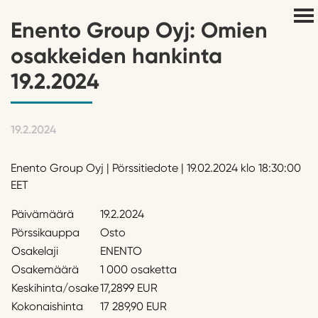
Enento Group Oyj: Omien
osakkeiden hankinta
19.2.2024
19.2.2024
Enento Group Oyj | Pörssitiedote | 19.02.2024 klo 18:30:00
EET
Päivämäärä
19.2.2024
Pörssikauppa
Osto
Osakelaji
ENENTO
Osakemäärä
1 000 osaketta
Keskihinta/osake
17,2899 EUR
Kokonaishinta
17 289,90 EUR