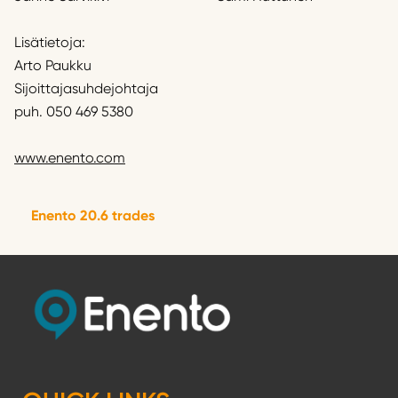
Lisätietoja:
Arto Paukku
Sijoittajasuhdejohtaja
puh. 050 469 5380
www.enento.com
Enento 20.6 trades