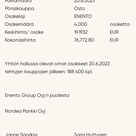
Päivämäärä
20.6.2023
Pörssikauppa
Osto
Osakelaji
ENENTO
Osakemäärä
4,000
osaketta
Keskihinta/ osake
19.1932
EUR
Kokonaishinta
76,772.80
EUR
Yhtiön hallussa olevat omat osakkeet 20.6.2023
tehtyjen kauppojen jälkeen: 188 400 kpl.
Enento Group Oyj:n puolesta
Nordea Pankki Oyj
Janne Sarvikivi
Sami Huttunen