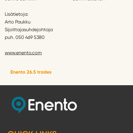
Lisätietoja:
Arto Paukku
Sijoittajasuhdejohtaja
puh. 050 469 5380
www.enento.com
Enento 26.5 trades