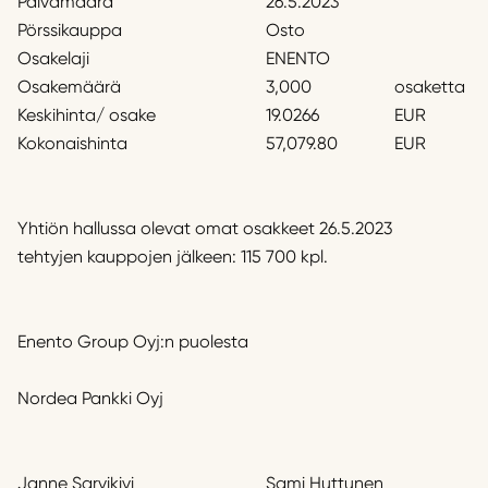
Päivämäärä
26.5.2023
Pörssikauppa
Osto
Osakelaji
ENENTO
Osakemäärä
3,000
osaketta
Keskihinta/ osake
19.0266
EUR
Kokonaishinta
57,079.80
EUR
Yhtiön hallussa olevat omat osakkeet 26.5.2023
tehtyjen kauppojen jälkeen: 115 700 kpl.
Enento Group Oyj:n puolesta
Nordea Pankki Oyj
Janne Sarvikivi
Sami Huttunen