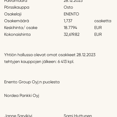
Päivämäärä
28.12.2023
Pörssikauppa
Osto
Osakelaji
ENENTO
Osakemäärä
1,737
osaketta
Keskihinta/ osake
18.7794
EUR
Kokonaishinta
32,619.82
EUR
Yhtiön hallussa olevat omat osakkeet 28.12.2023
tehtyjen kauppojen jälkeen: 6 413 kpl.
Enento Group Oyj:n puolesta
Nordea Pankki Oyj
Janne Sarvikivi
Sami Huttunen