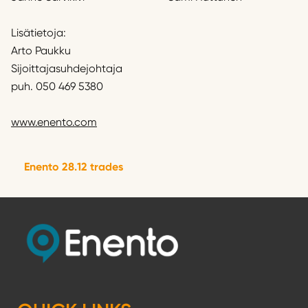
Lisätietoja:
Arto Paukku
Sijoittajasuhdejohtaja
puh. 050 469 5380
www.enento.com
Enento 28.12 trades