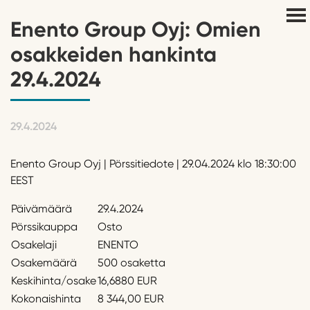
Enento Group Oyj: Omien
osakkeiden hankinta
29.4.2024
29.4.2024
Enento Group Oyj | Pörssitiedote | 29.04.2024 klo 18:30:00
EEST
Päivämäärä
29.4.2024
Pörssikauppa
Osto
Osakelaji
ENENTO
Osakemäärä
500 osaketta
Keskihinta/osake
16,6880 EUR
Kokonaishinta
8 344,00 EUR