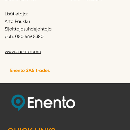
Lisätietoja:
Arto Paukku
Sijoittajasuhdejohtaja
puh. 050 469 5380
www.enento.com
Enento 29.5 trades