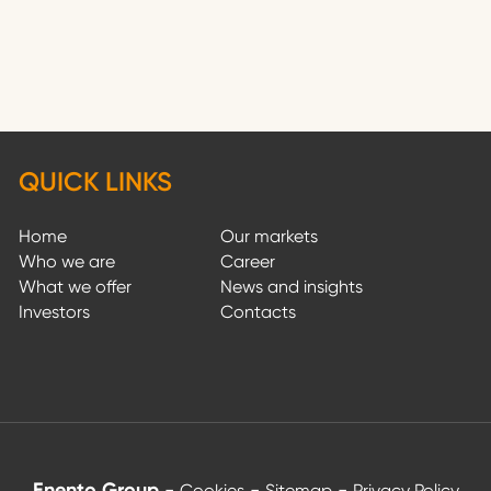
QUICK LINKS
Home
Our markets
Who we are
Career
What we offer
News and insights
Investors
Contacts
Enento Group
-
-
-
Cookies
Sitemap
Privacy Policy