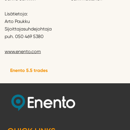
Lisätietoja:
Arto Paukku
Sijoittajasuhdejohtaja
puh. 050 469 5380
www.enento.com
Enento 5.5 trades