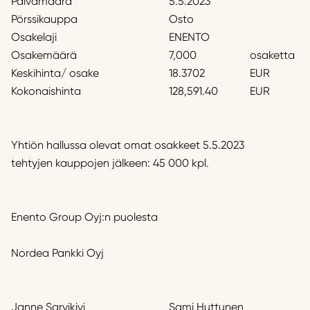
Päivämäärä
5.5.2023
Pörssikauppa
Osto
Osakelaji
ENENTO
Osakemäärä
7,000
osaketta
Keskihinta/ osake
18.3702
EUR
Kokonaishinta
128,591.40
EUR
Yhtiön hallussa olevat omat osakkeet 5.5.2023
tehtyjen kauppojen jälkeen: 45 000 kpl.
Enento Group Oyj:n puolesta
Nordea Pankki Oyj
Janne Sarvikivi
Sami Huttunen