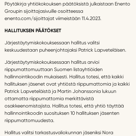
Pöytäkirja yhtiökokouksen päätöksistä julkaistaan Enento
Groupin sijoittajasivuille osoitteessa
enento.com/sijoittajat viimeistään 11.4.2023.
HALLITUKSEN
PÄÄTÖKSET
Järjestäytymiskokouksessaan hallitus valitsi
keskuudestaan puheenjohtajaksi Patrick Lapveteläisen.
Järjestäytymiskokouksessaan hallitus arvioi
riippumattomuuttaan Suomen listayhtiöiden
hallinnointikoodin mukaisesti. Hallitus totesi, että kaikki
hallituksen jäsenet ovat yhtiöstä riippumattomia ja kaikki
Patrick Lapveteläistä ja Martin Johanssonia lukuun
ottamatta riippumattomia merkittävistä
osakkeenomistajista. Hallitus totesi, että yhtiö täyttää
hallinnointikoodin suosituksen 10 hallituksen jäsenten
riippumattomuudesta.
Hallitus valitsi tarkastusvaliokunnan jäseniksi Nora