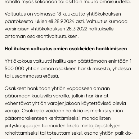
rahalla myös kokonaan tai osittain muulla omaisuudella.
Valtuutus on voimassa 18 kuukautta yhtiökokouksen
päätöksestä lukien eli 28.9.2024 asti. Valtuutus kumoaa
varsinaisen yhtiökokouksen 28.3.2022 hallitukselle
antaman osakeantivaltuutuksen.
Hallituksen v
altuutus omien osakkeiden hankkimiseen
Yhtiökokous valtuutti hallituksen päättämään enintään 1
500 000 yhtiön oman osakkeen hankkimisesta, yhdessä
tai useammassa erässä.
Osakkeet hankitaan yhtiön vapaaseen omaan
pääomaan kuuluvilla varoilla, jolloin hankinnat
vähentävät yhtiön varojenjakoon käytettävissä olevia
varoja. Osakkeita voidaan hankkia esimerkiksi yhtiön
pääomarakenteen kehittämiseksi, mahdollisten
yrityskauppojen tai muiden liiketoimintajärjestelyjen
rahoittamiseksi tai toteuttamiseksi, osana yhtiön palkkio-