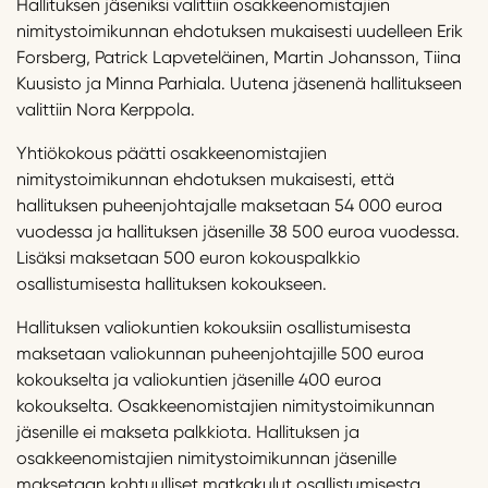
Hallituksen jäseniksi valittiin osakkeenomistajien
nimitystoimikunnan ehdotuksen mukaisesti uudelleen Erik
Forsberg, Patrick Lapveteläinen, Martin Johansson, Tiina
Kuusisto ja Minna Parhiala. Uutena jäsenenä hallitukseen
valittiin Nora Kerppola.
Yhtiökokous päätti osakkeenomistajien
nimitystoimikunnan ehdotuksen mukaisesti, että
hallituksen puheenjohtajalle maksetaan 54 000 euroa
vuodessa ja hallituksen jäsenille 38 500 euroa vuodessa.
Lisäksi maksetaan 500 euron kokouspalkkio
osallistumisesta hallituksen kokoukseen.
Hallituksen valiokuntien kokouksiin osallistumisesta
maksetaan valiokunnan puheenjohtajille 500 euroa
kokoukselta ja valiokuntien jäsenille 400 euroa
kokoukselta. Osakkeenomistajien nimitystoimikunnan
jäsenille ei makseta palkkiota. Hallituksen ja
osakkeenomistajien nimitystoimikunnan jäsenille
maksetaan kohtuulliset matkakulut osallistumisesta