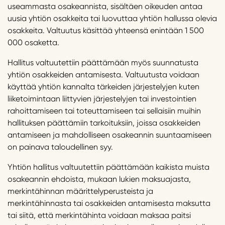
useammasta osakeannista, sisältäen oikeuden antaa
uusia yhtiön osakkeita tai luovuttaa yhtiön hallussa olevia
osakkeita. Valtuutus käsittää yhteensä enintään 1 500
000 osaketta.
Hallitus valtuutettiin päättämään myös suunnatusta
yhtiön osakkeiden antamisesta. Valtuutusta voidaan
käyttää yhtiön kannalta tärkeiden järjestelyjen kuten
liiketoimintaan liittyvien järjestelyjen tai investointien
rahoittamiseen tai toteuttamiseen tai sellaisiin muihin
hallituksen päättämiin tarkoituksiin, joissa osakkeiden
antamiseen ja mahdolliseen osakeannin suuntaamiseen
on painava taloudellinen syy.
Yhtiön hallitus valtuutettiin päättämään kaikista muista
osakeannin ehdoista, mukaan lukien maksuajasta,
merkintähinnan määrittelyperusteista ja
merkintähinnasta tai osakkeiden antamisesta maksutta
tai siitä, että merkintähinta voidaan maksaa paitsi