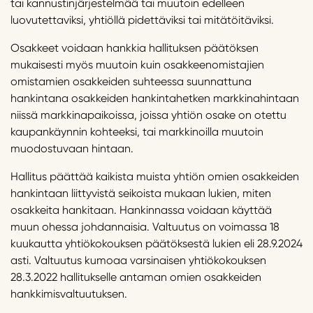
tai kannustinjärjestelmää tai muutoin edelleen
luovutettaviksi, yhtiöllä pidettäviksi tai mitätöitäviksi.
Osakkeet voidaan hankkia hallituksen päätöksen
mukaisesti myös muutoin kuin osakkeenomistajien
omistamien osakkeiden suhteessa suunnattuna
hankintana osakkeiden hankintahetken markkinahintaan
niissä markkinapaikoissa, joissa yhtiön osake on otettu
kaupankäynnin kohteeksi, tai markkinoilla muutoin
muodostuvaan hintaan.
Hallitus päättää kaikista muista yhtiön omien osakkeiden
hankintaan liittyvistä seikoista mukaan lukien, miten
osakkeita hankitaan. Hankinnassa voidaan käyttää
muun ohessa johdannaisia. Valtuutus on voimassa 18
kuukautta yhtiökokouksen päätöksestä lukien eli 28.9.2024
asti. Valtuutus kumoaa varsinaisen yhtiökokouksen
28.3.2022 hallitukselle antaman omien osakkeiden
hankkimisvaltuutuksen.