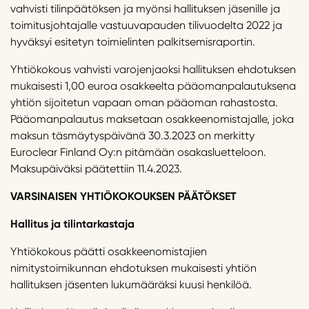
vahvisti tilinpäätöksen ja myönsi hallituksen jäsenille ja
toimitusjohtajalle vastuuvapauden tilivuodelta 2022 ja
hyväksyi esitetyn toimielinten palkitsemisraportin.
Yhtiökokous vahvisti varojenjaoksi hallituksen ehdotuksen
mukaisesti 1,00 euroa osakkeelta pääomanpalautuksena
yhtiön sijoitetun vapaan oman pääoman rahastosta.
Pääomanpalautus maksetaan osakkeenomistajalle, joka
maksun täsmäytyspäivänä 30.3.2023 on merkitty
Euroclear Finland Oy:n pitämään osakasluetteloon.
Maksupäiväksi päätettiin 11.4.2023.
VARSINAISEN
YHT
IÖKOKOUKSEN PÄÄTÖKSET
Hallitus ja tilintarkastaja
Yhtiökokous päätti osakkeenomistajien
nimitystoimikunnan ehdotuksen mukaisesti yhtiön
hallituksen jäsenten lukumääräksi kuusi henkilöä.