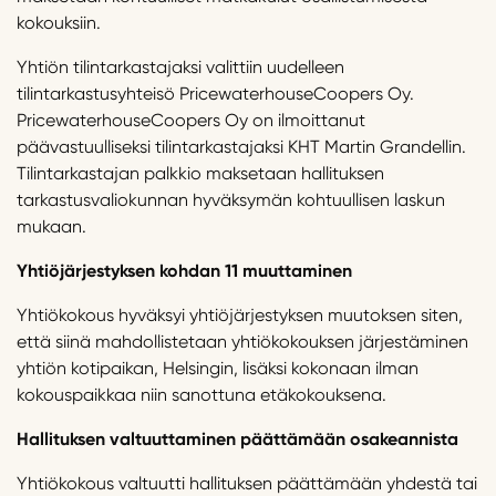
kokouksiin.
Yhtiön tilintarkastajaksi valittiin uudelleen
tilintarkastusyhteisö PricewaterhouseCoopers Oy.
PricewaterhouseCoopers Oy on ilmoittanut
päävastuulliseksi tilintarkastajaksi KHT Martin Grandellin.
Tilintarkastajan palkkio maksetaan hallituksen
tarkastusvaliokunnan hyväksymän kohtuullisen laskun
mukaan.
Yhtiöjärjestyksen kohdan 11 muuttaminen
Yhtiökokous hyväksyi yhtiöjärjestyksen muutoksen siten,
että siinä mahdollistetaan yhtiökokouksen järjestäminen
yhtiön kotipaikan, Helsingin, lisäksi kokonaan ilman
kokouspaikkaa niin sanottuna etäkokouksena.
Hallituksen valtuuttaminen päättämään osakeannista
Yhtiökokous valtuutti hallituksen päättämään yhdestä tai