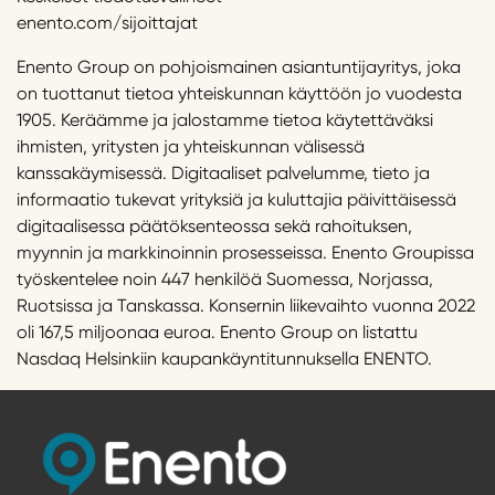
enento.com/sijoittajat
Enento Group on pohjoismainen asiantuntijayritys, joka
on tuottanut tietoa yhteiskunnan käyttöön jo vuodesta
1905. Keräämme ja jalostamme tietoa käytettäväksi
ihmisten, yritysten ja yhteiskunnan välisessä
kanssakäymisessä. Digitaaliset palvelumme, tieto ja
informaatio tukevat yrityksiä ja kuluttajia päivittäisessä
digitaalisessa päätöksenteossa sekä rahoituksen,
myynnin ja markkinoinnin prosesseissa. Enento Groupissa
työskentelee noin 447 henkilöä Suomessa, Norjassa,
Ruotsissa ja Tanskassa. Konsernin liikevaihto vuonna 2022
oli 167,5 miljoonaa euroa. Enento Group on listattu
Nasdaq Helsinkiin kaupankäyntitunnuksella ENENTO.