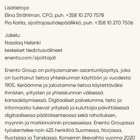
Lisätietoja:
Elina Stråhlman, CFO, puh. +358 10 270 7578
Pia Katila, sijoittajasuhdepäällikkö, puh. +358 10 270 7506
Jakelu:
Nasdaq Helsinki
keskeiset tiedotusvälineet
enento.com/sijoittajat
Enento Group on pohjoismainen asiantuntijayritys, joka
on tuottanut tietoa yhteiskunnan käyttöön jo vuodesta
1905. Keräämme ja jalostamme tietoa käytettäväksi
ihmisten, yritysten ja yhteiskunnan välisessä
kanssakäymisessä. Digitaaliset palvelumme, tieto ja
informaatio tukevat yrityksiä ja kuluttajia päivittäisessä
digitaalisessa päätöksenteossa sekä rahoituksen,
myynnin ja markkinoinnin prosesseissa. Enento Groupissa
työskentelee noin 425 henkilöä Suomessa, Norjassa,
Ruotsissa ja Tanskassa. Konsernin liikevaihto vuonna 2020