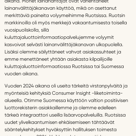
aikana. Monet lainanantajat ovat vähentäneet
lainanvälittäjäkanavan käyttöä, mikä on asettanut
merkittäviä paineita volyymeihimme Ruotsissa. Ruotsin
markkinoilla oli myös merkkejä vakaantumisesta toisella
vuosipuoliskolla, sillä
kuluttajaluottoinformaatiopalvelujemme volyymit
kasvoivat selvästi lainanvälittäjäkanavan ulkopuolella.
Lisäksi olemme säilyttäneet vahvat asiakassuhteet ja
emme menettäneet yhtään asiakasta kilpailijoille
kuluttajaluottoinformaatiossa Ruotsissa tai Suomessa
vuoden aikana.
Vuoden 2024 aikana oli useita tärkeitä virstanpylväitä ja
myönteisiä kehityksiä Consumer Insight -liiketoiminta-
alueella. Otimme Suomessa käyttöön valtion positiivisen
luottorekisterin asiakkaillemme ja olemme edelleen
tärkeä integraattori useilla lisäarvopalveluilla. Ruotsissa
uudet ylivelkaantumisen ehkäisemiseen tähtäävät
sääntelykehitykset hyväksyttiin hallituksen toimesta