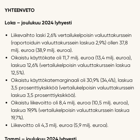
YHTEENVETO
Loka – joulukuu 2024 lyhyesti
Liikevaihto laski 2,6% vertailukelpoisin valuuttakurssein
(raportoiduin valuuttakurssein laskua 2,9%) ollen 37,8
milj. euroa (38,9 milj. euroa).
Oikaistu käyttökate oli 11,7 milj. euroa (13,4 milj. euroa),
laskua 12,6% (vertailukelpoisin valuuttakurssein laskua
12,5%).
Oikaistu käyttökatemarginaali oli 30,9% (34,4%), laskua
3,5 prosenttiyksikköä (vertailukelpoisin valuuttakurssein
laskua 3,5 prosenttiyksikköä).
Oikaistu liikevoitto oli 8,4 milj. euroa (10,5 milj. euroa),
laskua 19,9% (vertailukelpoisin valuuttakurssein laskua
19,7%).
Liikevoitto oli 4,3 milj. euroa (5,9 milj. euroa).
Tammi – joulukuu 2024 lyhyesti