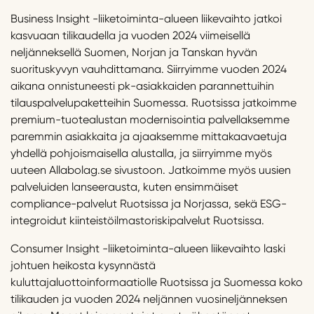
Business Insight -liiketoiminta-alueen liikevaihto jatkoi
kasvuaan tilikaudella ja vuoden 2024 viimeisellä
neljänneksellä Suomen, Norjan ja Tanskan hyvän
suorituskyvyn vauhdittamana. Siirryimme vuoden 2024
aikana onnistuneesti pk-asiakkaiden parannettuihin
tilauspalvelupaketteihin Suomessa. Ruotsissa jatkoimme
premium-tuotealustan modernisointia palvellaksemme
paremmin asiakkaita ja ajaaksemme mittakaavaetuja
yhdellä pohjoismaisella alustalla, ja siirryimme myös
uuteen Allabolag.se sivustoon. Jatkoimme myös uusien
palveluiden lanseerausta, kuten ensimmäiset
compliance-palvelut Ruotsissa ja Norjassa, sekä ESG-
integroidut kiinteistöilmastoriskipalvelut Ruotsissa.
Consumer Insight -liiketoiminta-alueen liikevaihto laski
johtuen heikosta kysynnästä
kuluttajaluottoinformaatiolle Ruotsissa ja Suomessa koko
tilikauden ja vuoden 2024 neljännen vuosineljänneksen