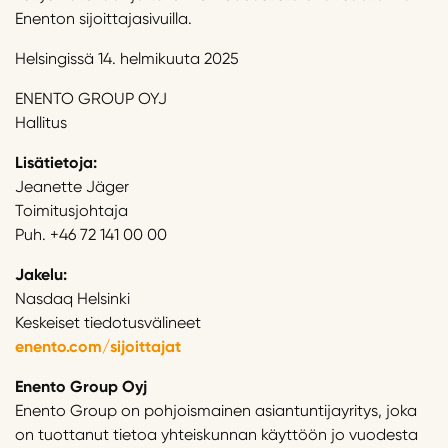
Enenton sijoittajasivuilla.
Helsingissä 14. helmikuuta 2025
ENENTO GROUP OYJ
Hallitus
Lisätietoja:
Jeanette Jäger
Toimitusjohtaja
Puh. +46 72 141 00 00
Jakelu:
Nasdaq Helsinki
Keskeiset tiedotusvälineet
enento.com/sijoittajat
Enento Group Oyj
Enento Group on pohjoismainen asiantuntijayritys, joka
on tuottanut tietoa yhteiskunnan käyttöön jo vuodesta