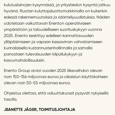
kulutuslainojen kysynnässä, ja yritystiedon kysyntä jatkuu
hyvänä. Ruotsin kuluttajaluottomarkkinalla on kuitenkin
edessä rakennemuutoksia ja sääntelyuudistuksia. Näiden
odotetaan vaikuttavan Enenton operatiiviseen
ympäristöön ja taloudelliseen suorituskykyyn vuonna
2025. Enento keskittyy edelleen kannattavuuden
ylläpitämiseen ja vapaan kassavirran vahvistamiseen
kurinalaisella kustannustenhallinnalla ja samalla
panostaen tulevaisuuden kilpailukykyyn ja
kasvumahdollisuuksiin.
Enento Group arvioi vuoden 2025 liikevaihdon olevan
noin 150-156 miljoonaa euroa ja oikaistun käyttökatteen
olevan noin 50-55 miljoonaa euroa.
Ohjeistus olettaa, että valuuttakurssit pysyvät nykyisellä
tasolla.
JEANETTE JÄGER, TOIMITUSJOHTAJA