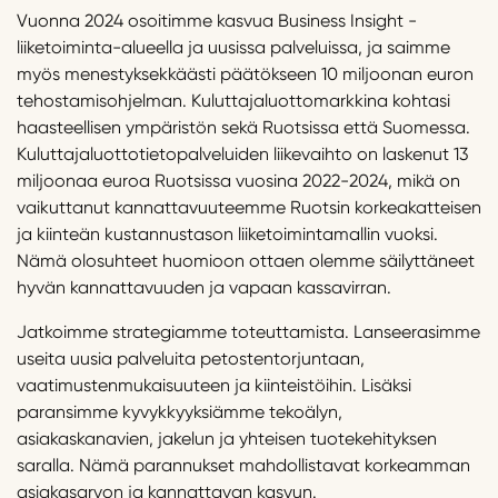
Vuonna 2024 osoitimme kasvua Business Insight -
liiketoiminta-alueella ja uusissa palveluissa, ja saimme
myös menestyksekkäästi päätökseen 10 miljoonan euron
tehostamisohjelman. Kuluttajaluottomarkkina kohtasi
haasteellisen ympäristön sekä Ruotsissa että Suomessa.
Kuluttajaluottotietopalveluiden liikevaihto on laskenut 13
miljoonaa euroa Ruotsissa vuosina 2022-2024, mikä on
vaikuttanut kannattavuuteemme Ruotsin korkeakatteisen
ja kiinteän kustannustason liiketoimintamallin vuoksi.
Nämä olosuhteet huomioon ottaen olemme säilyttäneet
hyvän kannattavuuden ja vapaan kassavirran.
Jatkoimme strategiamme toteuttamista. Lanseerasimme
useita uusia palveluita petostentorjuntaan,
vaatimustenmukaisuuteen ja kiinteistöihin. Lisäksi
paransimme kyvykkyyksiämme tekoälyn,
asiakaskanavien, jakelun ja yhteisen tuotekehityksen
saralla. Nämä parannukset mahdollistavat korkeamman
asiakasarvon ja kannattavan kasvun.