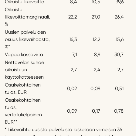
Oikaistu liikevoitto
8,4
10,5
39,6
Oikaistu
liikevoittomarginaali,
22,2
27,0
26,4
%
Uusien palveluiden
osuus liikevaihdosta,
16,3
12,2
15,6
%*
Vapaa kassavirta
7,1
8,9
30,7
Nettovelan suhde
oikaistuun
2,7
2,4
2,7
käyttökatteeseen
Osakekohtainen
0,02
0,09
0,51
tulos, EUR
Osakekohtainen
tulos,
0,09
0,17
0,78
vertailukelpoinen
EUR**
* Liikevaihto uusista palveluista lasketaan viimeisen 36