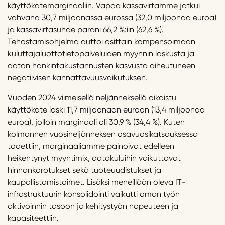
käyttökatemarginaaliin. Vapaa kassavirtamme jatkui
vahvana 30,7 miljoonassa eurossa (32,0 miljoonaa euroa)
ja kassavirtasuhde parani 66,2 %:iin (62,6 %).
Tehostamisohjelma auttoi osittain kompensoimaan
kuluttajaluottotietopalveluiden myynnin laskusta ja
datan hankintakustannusten kasvusta aiheutuneen
negatiivisen kannattavuusvaikutuksen.
Vuoden 2024 viimeisellä neljänneksellä oikaistu
käyttökate laski 11,7 miljoonaan euroon (13,4 miljoonaa
euroa), jolloin marginaali oli 30,9 % (34,4 %). Kuten
kolmannen vuosineljänneksen osavuosikatsauksessa
todettiin, marginaaliamme painoivat edelleen
heikentynyt myyntimix, datakuluihin vaikuttavat
hinnankorotukset sekä tuoteuudistukset ja
kaupallistamistoimet. Lisäksi meneillään oleva IT-
infrastruktuurin konsolidointi vaikutti oman työn
aktivoinnin tasoon ja kehitystyön nopeuteen ja
kapasiteettiin.