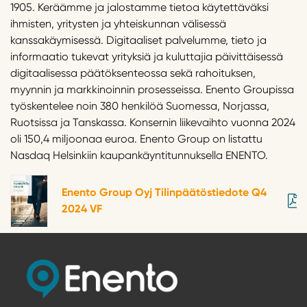
1905. Keräämme ja jalostamme tietoa käytettäväksi
ihmisten, yritysten ja yhteiskunnan välisessä
kanssakäymisessä. Digitaaliset palvelumme, tieto ja
informaatio tukevat yrityksiä ja kuluttajia päivittäisessä
digitaalisessa päätöksenteossa sekä rahoituksen,
myynnin ja markkinoinnin prosesseissa. Enento Groupissa
työskentelee noin 380 henkilöä Suomessa, Norjassa,
Ruotsissa ja Tanskassa. Konsernin liikevaihto vuonna 2024
oli 150,4 miljoonaa euroa. Enento Group on listattu
Nasdaq Helsinkiin kaupankäyntitunnuksella ENENTO.
Enento Group Oyj Tilinpäätöstiedote Q4
2024 VF