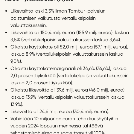
Liikevaihto laski 3,3% ilman Tambur-palvelun
poistumisen vaikutusta vertailukelpoisin
valuuttakurssein.
Liikevaihto oli 150,4 milj. euroa (155,9 milj. euroa), laskua
3,5% (vertailukelpoisin valuuttakurssein laskua 3,6%).
Oikaistu käyttökate oli 52,0 milj. euroa (57,1 milj. euroa),
laskua 8,9% (vertailukelpoisin valuuttakurssein laskua
9,0%).
Oikaistu käyttökatemarginaali oli 34,6% (36,6%), laskua
2,0 prosenttiyksikköä (vertailukelpoisin valuuttakurssein
laskua 2,0 prosenttiyksikköä).
Oikaistu liikevoitto oli 39,6 milj. euroa (46,0 milj. euroa),
laskua 13,9% (vertailukelpoisin valuuttakurssein laskua
13,9%).
Liikevoitto oli 24,6 milj. euroa (30,4 milj. euroa).
Vähintään 10 miljoonan euron tehokkuushyötyihin
vuoden 2024 loppuun mennessä tähtäävä
tehostamisohjelma on saavuttanut yli 100%