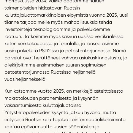
marraskuussa 2024. Vaikka odotamme näiden
toimenpiteiden hidastavan Ruotsin
kuluttajaluottomarkkinoiden elpymistä vuonna 2025, uusi
tilanne tarjoaa meille myös mahdollisuuksia tehdä
investointeja teknologiaamme ja palveluidemme
laatuun. Jatkoimme myös kasvua uusissa vertikaaleissa
kuten verkkokaupassa ja telealalla, ja lanseerasimme
uusia palveluita PSD2:ssa ja petostentorjunnassa. Nämä
palvelut ovat herättäneet vahvaa asiakaskiinnostusta, ja
allekirjoitimme ensimmäisen suuren sopimuksen
petostentorjunnassa Ruotsissa neljännellä
vuosineljänneksellä.
Kun katsomme vuotta 2025, on merkkejä asteittaisesta
makrotalouden paranemisesta ja kysynnän
vakaantumisesta kuluttajaluotoissa.
Yritystietopalveluiden kysyntä jatkuu hyvänä, mutta
erityisesti Ruotsin kuluttajaluottoinformaatioliiketoiminta
kohtaa epävarmuutta uusien säännösten ja