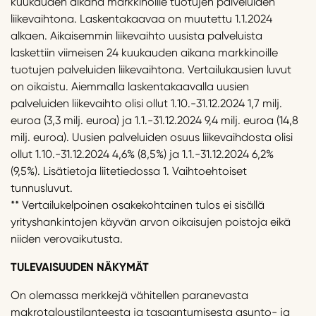
kuukauden aikana markkinoille tuotujen palveluiden
liikevaihtona. Laskentakaavaa on muutettu 1.1.2024
alkaen. Aikaisemmin liikevaihto uusista palveluista
laskettiin viimeisen 24 kuukauden aikana markkinoille
tuotujen palveluiden liikevaihtona. Vertailukausien luvut
on oikaistu. Aiemmalla laskentakaavalla uusien
palveluiden liikevaihto olisi ollut 1.10.-31.12.2024 1,7 milj.
euroa (3,3 milj. euroa) ja 1.1.-31.12.2024 9,4 milj. euroa (14,8
milj. euroa). Uusien palveluiden osuus liikevaihdosta olisi
ollut 1.10.-31.12.2024 4,6% (8,5%) ja 1.1.-31.12.2024 6,2%
(9,5%). Lisätietoja liitetiedossa 1. Vaihtoehtoiset
tunnusluvut.
** Vertailukelpoinen osakekohtainen tulos ei sisällä
yrityshankintojen käyvän arvon oikaisujen poistoja eikä
niiden verovaikutusta.
TULEVAISUUDEN NÄKYMÄT
On olemassa merkkejä vähitellen paranevasta
makrotaloustilanteesta ja tasaantumisesta asunto- ja