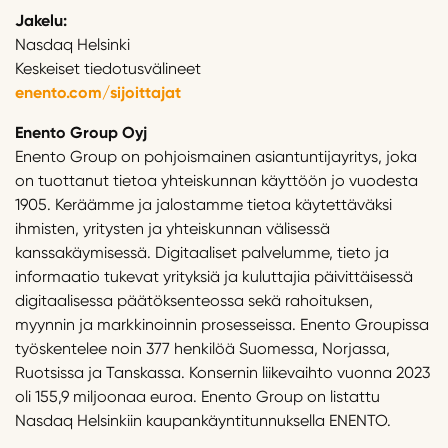
Jakelu:
Nasdaq Helsinki
Keskeiset tiedotusvälineet
enento.com/sijoittajat
Enento Group Oyj
Enento Group on pohjoismainen asiantuntijayritys, joka
on tuottanut tietoa yhteiskunnan käyttöön jo vuodesta
1905. Keräämme ja jalostamme tietoa käytettäväksi
ihmisten, yritysten ja yhteiskunnan välisessä
kanssakäymisessä. Digitaaliset palvelumme, tieto ja
informaatio tukevat yrityksiä ja kuluttajia päivittäisessä
digitaalisessa päätöksenteossa sekä rahoituksen,
myynnin ja markkinoinnin prosesseissa. Enento Groupissa
työskentelee noin 377 henkilöä Suomessa, Norjassa,
Ruotsissa ja Tanskassa. Konsernin liikevaihto vuonna 2023
oli 155,9 miljoonaa euroa. Enento Group on listattu
Nasdaq Helsinkiin kaupankäyntitunnuksella ENENTO.