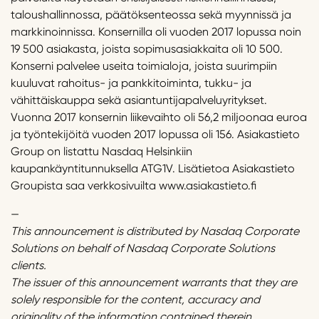
taloushallinnossa, päätöksenteossa sekä myynnissä ja
markkinoinnissa. Konsernilla oli vuoden 2017 lopussa noin
19 500 asiakasta, joista sopimusasiakkaita oli 10 500.
Konserni palvelee useita toimialoja, joista suurimpiin
kuuluvat rahoitus- ja pankkitoiminta, tukku- ja
vähittäiskauppa sekä asiantuntijapalveluyritykset.
Vuonna 2017 konsernin liikevaihto oli 56,2 miljoonaa euroa
ja työntekijöitä vuoden 2017 lopussa oli 156. Asiakastieto
Group on listattu Nasdaq Helsinkiin
kaupankäyntitunnuksella ATG1V. Lisätietoa Asiakastieto
Groupista saa verkkosivuilta www.asiakastieto.fi
—
This announcement is distributed by Nasdaq Corporate
Solutions on behalf of Nasdaq Corporate Solutions
clients.
The issuer of this announcement warrants that they are
solely responsible for the content, accuracy and
originality of the information contained therein.