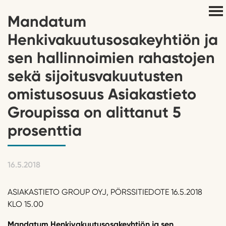
Mandatum
Henkivakuutusosakeyhtiön ja
sen hallinnoimien rahastojen
sekä sijoitusvakuutusten
omistusosuus Asiakastieto
Groupissa on alittanut 5
prosenttia
16.5.2018
ASIAKASTIETO GROUP OYJ, PÖRSSITIEDOTE 16.5.2018
KLO 15.00
Mandatum Henkivakuutusosakeyhtiön ja sen