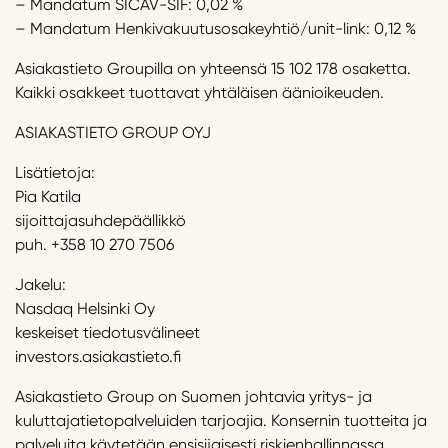
– Mandatum SICAV-SIF: 0,02 %
– Mandatum Henkivakuutusosakeyhtiö/unit-link: 0,12 %
Asiakastieto Groupilla on yhteensä 15 102 178 osaketta.
Kaikki osakkeet tuottavat yhtäläisen äänioikeuden.
ASIAKASTIETO GROUP OYJ
Lisätietoja:
Pia Katila
sijoittajasuhdepäällikkö
puh. +358 10 270 7506
Jakelu:
Nasdaq Helsinki Oy
keskeiset tiedotusvälineet
investors.asiakastieto.fi
Asiakastieto Group on Suomen johtavia yritys- ja
kuluttajatietopalveluiden tarjoajia. Konsernin tuotteita ja
palveluita käytetään ensisijaisesti riskienhallinnassa,