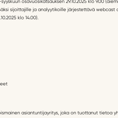
-syyskuun osavuosikatsauksen 29.10.2025 klo 9.00 (aiem
säksi sijoittajille ja analyytikoille järjestettävä webcast 
10.2025 klo 14.00).
neet
smainen asiantuntijayritys, joka on tuottanut tietoa y