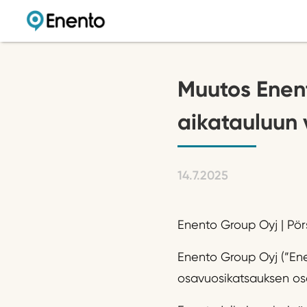
Muutos Enent
aikatauluun 
14.7.2025
Enento Group Oyj | Pörs
Enento Group Oyj (”Ene
osavuosikatsauksen osa