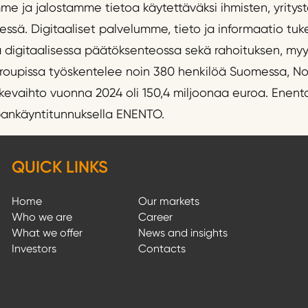
e ja jalostamme tietoa käytettäväksi ihmisten, yritys
ssä. Digitaaliset palvelumme, tieto ja informaatio tuke
sä digitaalisessa päätöksenteossa sekä rahoituksen, my
roupissa työskentelee noin 380 henkilöä Suomessa, Nor
ikevaihto vuonna 2024 oli 150,4 miljoonaa euroa. Enent
pankäyntitunnuksella ENENTO.
QUICK LINKS
Home
Our markets
Who we are
Career
What we offer
News and insights
Investors
Contacts