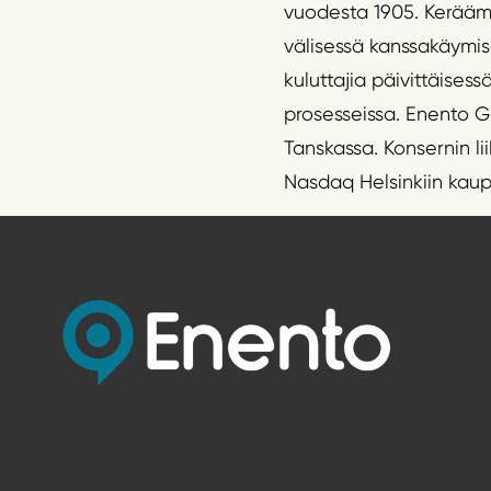
vuodesta 1905. Keräämm
välisessä kanssakäymise
kuluttajia päivittäises
prosesseissa. Enento G
Tanskassa. Konsernin li
Nasdaq Helsinkiin kau