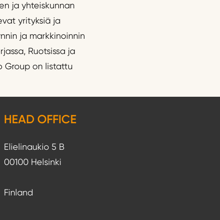
ten ja yhteiskunnan
vat yrityksiä ja
ynnin ja markkinoinnin
jassa, Ruotsissa ja
o Group on listattu
HEAD OFFICE
Elielinaukio 5 B
00100 Helsinki
Finland