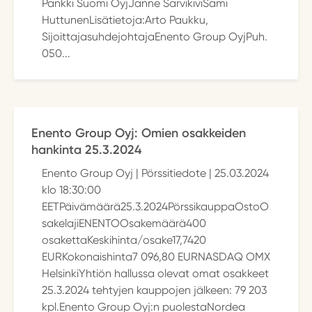
Pankki Suomi OyjJanne SarvikiviSami
HuttunenLisätietoja:Arto Paukku,
SijoittajasuhdejohtajaEnento Group OyjPuh.
050...
Enento Group Oyj: Omien osakkeiden
hankinta 25.3.2024
Enento Group Oyj | Pörssitiedote | 25.03.2024
klo 18:30:00
EETPäivämäärä25.3.2024PörssikauppaOstoO
sakelajiENENTOOsakemäärä400
osakettaKeskihinta/osake17,7420
EURKokonaishinta7 096,80 EURNASDAQ OMX
HelsinkiYhtiön hallussa olevat omat osakkeet
25.3.2024 tehtyjen kauppojen jälkeen: 79 203
kpl.Enento Group Oyj:n puolestaNordea