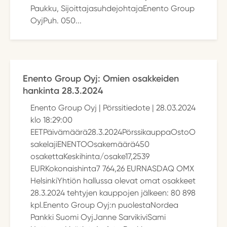
Paukku, SijoittajasuhdejohtajaEnento Group
OyjPuh. 050...
Enento Group Oyj: Omien osakkeiden
hankinta 28.3.2024
Enento Group Oyj | Pörssitiedote | 28.03.2024
klo 18:29:00
EETPäivämäärä28.3.2024PörssikauppaOstoO
sakelajiENENTOOsakemäärä450
osakettaKeskihinta/osake17,2539
EURKokonaishinta7 764,26 EURNASDAQ OMX
HelsinkiYhtiön hallussa olevat omat osakkeet
28.3.2024 tehtyjen kauppojen jälkeen: 80 898
kpl.Enento Group Oyj:n puolestaNordea
Pankki Suomi OyjJanne SarvikiviSami