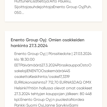
HuttunenLisätietoja:Arto Paukku,
SijoittajasuhdejohtajaEnento Group OyjPuh.
050...
Enento Group Oyj: Omien osakkeiden
hankinta 27.3.2024
Enento Group Oyj | Pörssitiedote | 27.03.2024
klo 18:30:00
EETPäivämäärä27.3.2024PörssikauppaOstoO
sakelajiENENTOOsakemäärä445
osakettaKeskihinta/osake17,3319
EURKokonaishinta7 712,70 EURNASDAQ OMX
HelsinkiYhtiön hallussa olevat omat osakkeet
27.3.2024 tehtyjen kauppojen jälkeen: 80 448
kpl.Enento Group Oyj:n puolestaNordea
Pankki Suomi OyjJanne SarvikiviSami