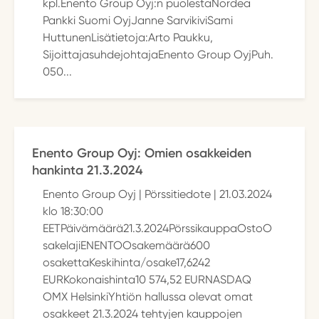
kpl.Enento Group Oyj:n puolestaNordea
Pankki Suomi OyjJanne SarvikiviSami
HuttunenLisätietoja:Arto Paukku,
SijoittajasuhdejohtajaEnento Group OyjPuh.
050...
Enento Group Oyj: Omien osakkeiden
hankinta 21.3.2024
Enento Group Oyj | Pörssitiedote | 21.03.2024
klo 18:30:00
EETPäivämäärä21.3.2024PörssikauppaOstoO
sakelajiENENTOOsakemäärä600
osakettaKeskihinta/osake17,6242
EURKokonaishinta10 574,52 EURNASDAQ
OMX HelsinkiYhtiön hallussa olevat omat
osakkeet 21.3.2024 tehtyjen kauppojen