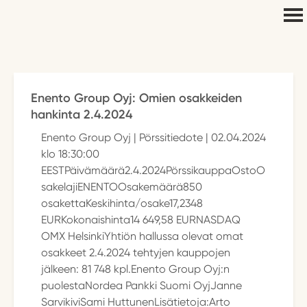
Enento Group Oyj: Omien osakkeiden
hankinta 2.4.2024
Enento Group Oyj | Pörssitiedote | 02.04.2024
klo 18:30:00
EESTPäivämäärä2.4.2024PörssikauppaOstoO
sakelajiENENTOOsakemäärä850
osakettaKeskihinta/osake17,2348
EURKokonaishinta14 649,58 EURNASDAQ
OMX HelsinkiYhtiön hallussa olevat omat
osakkeet 2.4.2024 tehtyjen kauppojen
jälkeen: 81 748 kpl.Enento Group Oyj:n
puolestaNordea Pankki Suomi OyjJanne
SarvikiviSami HuttunenLisätietoja:Arto