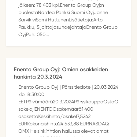
jälkeen: 78 403 kpl.Enento Group Oyj:n
puolestaNordea Pankki Suomi OyjJanne
SarvikiviSami HuttunenLisätietoja:Arto
Paukku, SijoittajasuhdejohtajaEnento Group
OyjPuh. 050...
Enento Group Oyj: Omien osakkeiden
hankinta 20.3.2024
Enento Group Oyj | Pörssitiedote | 20.03.2024
klo 18:30:00
EETPäivämäärä20.3.2024PörssikauppaOstoO
sakelajiENENTOOsakemäärä1 400
osakettaKeskihinta/osake17,5242
EURKokonaishinta24 533,88 EURNASDAQ
OMX HelsinkiYhtiön hallussa olevat omat