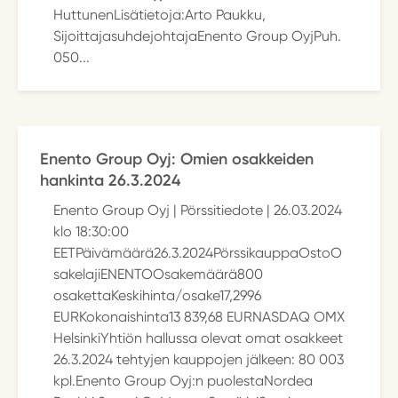
HuttunenLisätietoja:Arto Paukku,
SijoittajasuhdejohtajaEnento Group OyjPuh.
050...
Enento Group Oyj: Omien osakkeiden
hankinta 26.3.2024
Enento Group Oyj | Pörssitiedote | 26.03.2024
klo 18:30:00
EETPäivämäärä26.3.2024PörssikauppaOstoO
sakelajiENENTOOsakemäärä800
osakettaKeskihinta/osake17,2996
EURKokonaishinta13 839,68 EURNASDAQ OMX
HelsinkiYhtiön hallussa olevat omat osakkeet
26.3.2024 tehtyjen kauppojen jälkeen: 80 003
kpl.Enento Group Oyj:n puolestaNordea