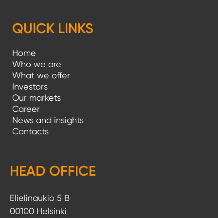
e
l
QUICK LINKS
i
Home
e
Who we are
n
What we offer
Investors
s
Our markets
i
Career
News and insights
v
Contacts
u
t
HEAD OFFICE
u
s
Elielinaukio 5 B
00100 Helsinki