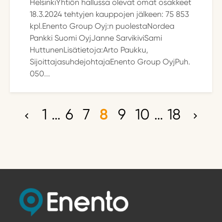
HelsinkiYhtiön hallussa olevat omat osakkeet
18.3.2024 tehtyjen kauppojen jälkeen: 75 853
kpl.Enento Group Oyj:n puolestaNordea
Pankki Suomi OyjJanne SarvikiviSami
HuttunenLisätietoja:Arto Paukku,
SijoittajasuhdejohtajaEnento Group OyjPuh.
050...
1
…
6
7
8
9
10
…
18
A
r
t
i
k
k