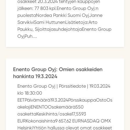
osakkeet 20.3.2024 tehtyjen kauppojen
jälkeen: 77 803 kpl.Enento Group Oyj:n
puolestaNordea Pankki Suomi OyjJanne
SarvikiviSami HuttunenLisätietoja:Arto
Paukku, SijoittajasuhdejohtajaEnento Group
OyjPuh....
Enento Group Oyj: Omien osakkeiden
hankinta 19.3.2024
Enento Group Oyj | Pörssitiedote | 19.03.2024
klo 18:30:00
EETPäivämäärä19.3.2024PörssikauppaOstoOs
akelajiENENTOOsakemäärä550
osakettaKeskihinta/osake17,5593
EURKokonaishinta9 657,62 EURNASDAQ OMX
HelsinkiYhtiön hallussa olevat omat osakkeet