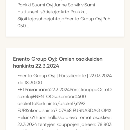
Pankki Suomi OyjJanne SarvikiviSami
HuttunenLisätietoja:Arto Paukku,
SijoittajasuhdejohtajaEnento Group OyjPuh.
050...
Enento Group Oyj: Omien osakkeiden
hankinta 22.3.2024
Enento Group Oyj | Pörssitiedote | 22.03.2024
klo 18:30:00
EETPäivämäärä22.3.2024PörssikauppaOstoO
sakelajiENENTOOsakemäärä400
osakettaKeskihinta/osake17,6992
EURKokonaishinta7 079,68 EURNASDAQ OMX
HelsinkiYhtiön hallussa olevat omat osakkeet
22.3.2024 tehtyjen kauppojen jälkeen: 78 803