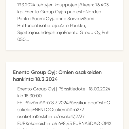
19.3.2024 tehtyjen kauppojen jälkeen: 76 403
kpl.Enento Group Oyj:n puolestaNordea
Pankki Suomi OyjJanne SarvikiviSami
HuttunenLisätietoja:Arto Paukku,
SijoittajasuhdejohtajaEnento Group OyjPuh.
050...
Enento Group Oyj: Omien osakkeiden
hankinta 18.3.2024
Enento Group Oyj | Pörssitiedote | 18.03.2024
klo 18:30:00
EETPäivämäärä18.3.2024PörssikauppaOstoO
sakelajiENENTOOsakemäärä272
osakettaKeskihinta/osake17,2737
EURKokonaishinta4 698,45 EURNASDAQ OMX