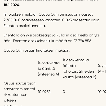
18.1.2024.
Ilmoituksen mukaan Otava Oy:n omistus on noussut
2 385 000 osakkeeseen vastaten 10,023 prosenttia koko
Enenton osakekannasta.
Enentolla on yksi osakesarja ja kullakin osakkeella on yksi
ääni. Enenton osakkeiden lukumäärä on 23 794 856.
Otava Oy:n osuus ilmoituksen mukaan:
% osakkeista ja
% osakkeista
äänistä
% yh
ja äänistä
rahoitusvälineiden
(A + 
(yhteensä A)
kautta (yhteensä B)
Osuus liputusrajan
saavuttamisen tai
10,023%
0
10,0
rikkoutumisen
jälkeen