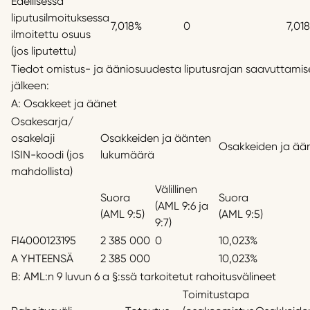
Edellisessä
liputusilmoituksessa
7,018%
0
7,01
ilmoitettu osuus
(jos liputettu)
Tiedot omistus- ja ääniosuudesta liputusrajan saavuttamise
jälkeen:
A: Osakkeet ja äänet
Osakesarja/
osakelaji
Osakkeiden ja äänten
Osakkeiden ja ää
ISIN-koodi (jos
lukumäärä
mahdollista)
Välillinen
Suora
Suora
(AML 9:6 ja
(AML 9:5)
(AML 9:5)
9:7)
FI4000123195
2 385 000
0
10,023%
A YHTEENSÄ
2 385 000
10,023%
B: AML:n 9 luvun 6 a §:ssä tarkoitetut rahoitusvälineet
Toimitustapa