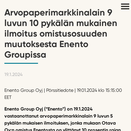
Arvopaperimarkkinalain 9
luvun 10 pykälän mukainen
ilmoitus omistusosuuden
muutoksesta Enento
Groupissa
19.1.2024
Enento Group Oyj | Pörssitiedote | 19.01.2024 klo 15:15:00
EET
Enento Group Oyj (“Enento”) on 19.1.2024
vastaanottanut arvopaperimarkkinalain 9 luvun 5
pykälän mukaisen ilmoituksen, jonka mukaan Otava
Oy:n omistus Enentosta on ylittänyt 10 prosentin rajan