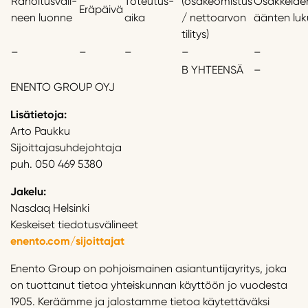
Rahoitusväli-
Toteutus-
(osakeomistus
Osakkeide
Eräpäivä
neen luonne
aika
/ nettoarvon
äänten lu
tilitys)
–
–
–
–
–
B YHTEENSÄ
–
ENENTO GROUP OYJ
Lisätietoja:
Arto Paukku
Sijoittajasuhdejohtaja
puh. 050 469 5380
Jakelu:
Nasdaq Helsinki
Keskeiset tiedotusvälineet
enento.com/sijoittajat
Enento Group on pohjoismainen asiantuntijayritys, joka
on tuottanut tietoa yhteiskunnan käyttöön jo vuodesta
1905. Keräämme ja jalostamme tietoa käytettäväksi