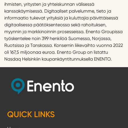
ihmisten, yritysten ja yhteiskunnan välisessä
kanssakäymisessä. Digitaaliset palvelumme, tieto ja
informaatio tukevat yrityksiä ja kuluttajia päivittäisessä
digitaalisessa päätöksenteossa sekä rahoituksen,
myynnin ja markkinoinnin prosesseissa. Enento Groupissa
työskentelee noin 399 henkilöä Suomessa, Norjassa,
Ruotsissa ja Tanskassa. Konsernin liikevaihto vuonna 2022
oli 167,5 miljoonaa euroa. Enento Group on listattu
Nasdaq Helsinkiin kaupankäyntitunnuksella ENENTO.
QUICK LINKS