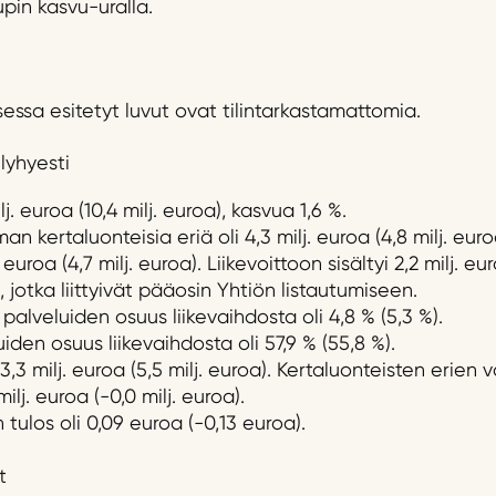
pin kasvu-uralla.
essa esitetyt luvut ovat tilintarkastamattomia.
lyhyesti
lj. euroa (10,4 milj. euroa), kasvua 1,6 %.
lman kertaluonteisia eriä oli 4,3 milj. euroa (4,8 milj. euro
j. euroa (4,7 milj. euroa). Liikevoittoon sisältyi 2,2 milj. eur
, jotka liittyivät pääosin Yhtiön listautumiseen.
palveluiden osuus liikevaihdosta oli 4,8 % (5,3 %).
iden osuus liikevaihdosta oli 57,9 % (55,8 %).
3,3 milj. euroa (5,5 milj. euroa). Kertaluonteisten erie
ilj. euroa (-0,0 milj. euroa).
tulos oli 0,09 euroa (-0,13 euroa).
t