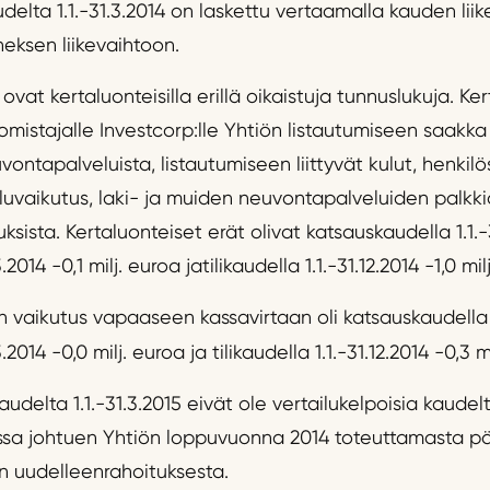
delta 1.1.-31.3.2014 on laskettu vertaamalla kauden li
eksen liikevaihtoon.
ovat kertaluonteisilla erillä oikaistuja tunnuslukuja. Ker
 omistajalle Investcorp:lle Yhtiön listautumiseen saakk
uvontapalveluista, listautumiseen liittyvät kulut, henkil
vaikutus, laki- ja muiden neuvontapalveluiden palkki
ista. Kertaluonteiset erät olivat katsauskaudella 1.1.-31
2014 -0,1 milj. euroa jatilikaudella 1.1.-31.12.2014 -1,0 mil
 vaikutus vapaaseen kassavirtaan oli katsauskaudella 1.1
.2014 -0,0 milj. euroa ja tilikaudella 1.1.-31.12.2014 -0,3 m
delta 1.1.-31.3.2015 eivät ole vertailukelpoisia kaudelta
anssa johtuen Yhtiön loppuvuonna 2014 toteuttamasta
n uudelleenrahoituksesta.