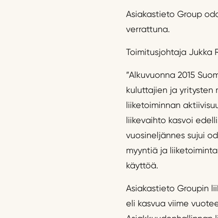
Asiakastieto Group od
verrattuna.
Toimitusjohtaja Jukka 
”Alkuvuonna 2015 Suome
kuluttajien ja yritysten
liiketoiminnan aktiivis
liikevaihto kasvoi ede
vuosineljännes sujui od
myyntiä ja liiketoimin
käyttöä.
Asiakastieto Groupin lii
eli kasvua viime vuotee