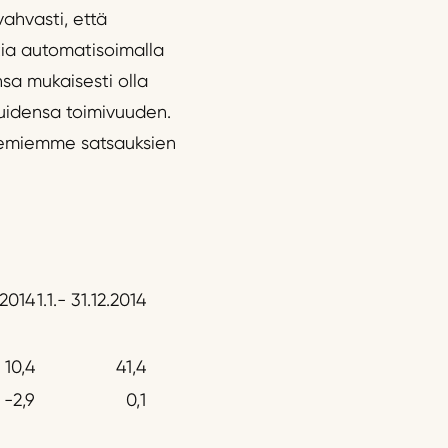
ahvasti, että
ia automatisoimalla
sa mukaisesti olla
luidensa toimivuuden.
kemiemme satsauksien
3.2014
1.1.- 31.12.2014
10,4
41,4
-2,9
0,1