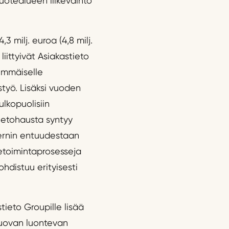
tuotealueen liikevaihto
3 milj. euroa (4,8 milj.
liittyivät Asiakastieto
immäiselle
styö. Lisäksi vuoden
lkopuolisiin
tietohausta syntyy
sernin entuudestaan
etoimintaprosesseja
hdistuu erityisesti
ieto Groupille lisää
 luovan luontevan