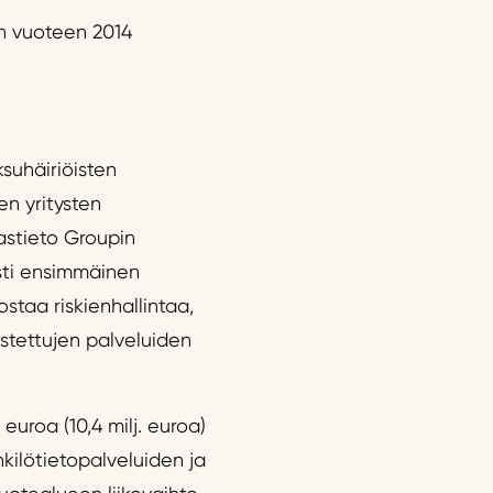
n vuoteen 2014
suhäiriöisten
en yritysten
kastieto Groupin
esti ensimmäinen
staa riskienhallintaa,
stettujen palveluiden
 euroa (10,4 milj. euroa)
nkilötietopalveluiden ja