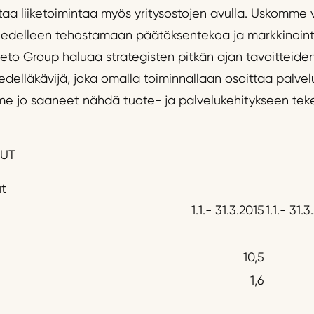
aa liiketoimintaa myös yritysostojen avulla. Uskomme v
edelleen tehostamaan päätöksentekoa ja markkinoint
ieto Group haluaa strategisten pitkän ajan tavoitteiden
 edelläkävijä, joka omalla toiminnallaan osoittaa palve
e jo saaneet nähdä tuote- ja palvelukehitykseen te
VUT
ut
1.1.- 31.3.2015
1.1.- 31.
10,5
1,6