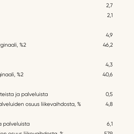
2,7
2,1
4,9
ginaali, %2
46,2
4,3
inaali, %2
40,6
teista ja palveluista
0,5
alveluiden osuus liikevaihdosta, %
4,8
a palveluista
6,1
en osuus liikevaihdosta, %
57,9