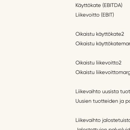
Käyttökate (EBITDA)
Liikevoitto (EBIT)
Oikaistu käyttökate2
Oikaistu käyttökatemar
Oikaistu liikevoitto2
Oikaistu liikevoittomarg
Liikevaihto uusista tuot
Uusien tuotteiden ja p
Liikevaihto jalostetuist
Jalostettujen palveluid