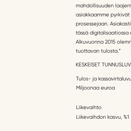
mahdollisuuden laajent
asiakkaamme pyrkivät 
prosessejaan. Asiakast
tässä digitalisaatiossa
Alkuvuonna 2015 olemm
tuottavan tulosta.”
KESKEISET TUNNUSLU
Tulos- ja kassavirtaluv
Miljoonaa euroa
Liikevaihto
Liikevaihdon kasvu, %1