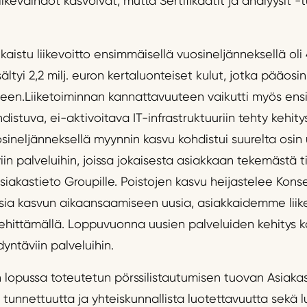
ikevaihdot kasvoivat, mutta Sertifikaatit ja analyysit -
aistu liikevoitto ensimmäisellä vuosineljänneksellä oli 4,
sältyi 2,2 milj. euron kertaluonteiset kulut, jotka pääosin 
seen.Liiketoiminnan kannattavuuteen vaikutti myös ens
distuva, ei-aktivoitava IT-infrastruktuuriin tehty kehity
ineljänneksellä myynnin kasvu kohdistui suurelta osin u
iin palveluihin, joissa jokaisesta asiakkaan tekemästä 
siakastieto Groupille. Poistojen kasvu heijastelee Kon
sia kasvun aikaansaamiseen uusia, asiakkaidemme liik
ehittämällä. Loppuvuonna uusien palveluiden kehitys ko
ntäviin palveluihin.
pussa toteutetun pörssilistautumisen tuovan Asiakast
 tunnettuutta ja yhteiskunnallista luotettavuutta sekä