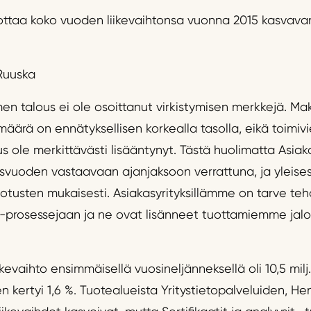
ottaa koko vuoden liikevaihtonsa vuonna 2015 kasvava
Ruuska
n talous ei ole osoittanut virkistymisen merkkejä. Mak
 määrä on ennätyksellisen korkealla tasolla, eikä toimivi
uus ole merkittävästi lisääntynyt. Tästä huolimatta Asia
llisvuoden vastaavaan ajanjaksoon verrattuna, ja yleis
otusten mukaisesti. Asiakasyrityksillämme on tarve teho
ta-prosessejaan ja ne ovat lisänneet tuottamiemme jalo
kevaihto ensimmäisellä vuosineljänneksellä oli 10,5 milj.
n kertyi 1,6 %. Tuotealueista Yritystietopalveluiden, He