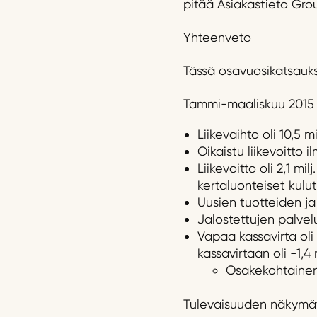
pitää Asiakastieto Grou
Yhteenveto
Tässä osavuosikatsauks
Tammi-maaliskuu 2015 
Liikevaihto oli 10,5 mi
Oikaistu liikevoitto i
Liikevoitto oli 2,1 mil
kertaluonteiset kulut
Uusien tuotteiden ja 
Jalostettujen palvelu
Vapaa kassavirta oli 
kassavirtaan oli -1,4 m
Osakekohtainen 
Tulevaisuuden näkymä