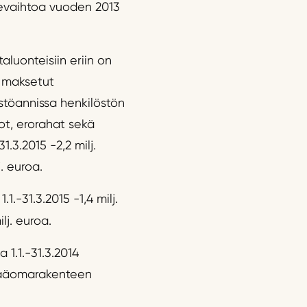
ikevaihtoa vuoden 2013
taluonteisiin eriin on
a maksetut
östöannissa henkilöstön
ot, erorahat sekä
.3.2015 -2,2 milj.
j. euroa.
.-31.3.2015 -1,4 milj.
ilj. euroa.
 1.1.-31.3.2014
 pääomarakenteen