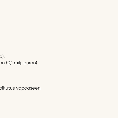
a).
on (0,1 milj. euron)
n vaikutus vapaaseen