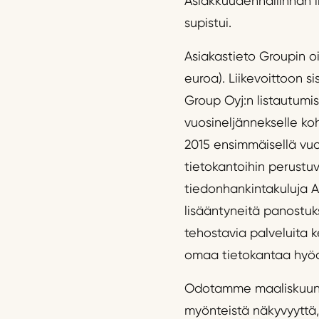
Asiakkuudenhallinnan li
supistui.
Asiakastieto Groupin oik
euroa). Liikevoittoon si
Group Oyj:n listautumi
vuosineljännekselle koh
2015 ensimmäisellä vuos
tietokantoihin perustuv
tiedonhankintakuluja A
lisääntyneitä panostuk
tehostavia palveluita k
omaa tietokantaa hyödy
Odotamme maaliskuun lo
myönteistä näkyvyyttä,