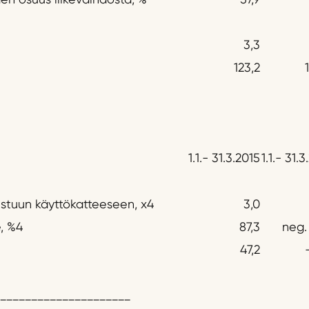
3,3
123,2
1.1.- 31.3.2015
1.1.- 31.
istuun käyttökatteeseen, x4
3,0
, %4
87,3
neg.
47,2
_____________________