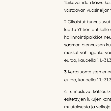
1Liikevaihdon kasvu kau
vastaavan vuosineljänn
2 Oikaistut tunnusluvut 
luettu Yhtiön entiselle
hallinnointipalkkiot ne
saaman alennuksen kulu
maksut vahingonkorvauks
euroa, kaudella 1.1.-31.3.
3
Kertaluonteisten erien
euroa, kaudella 1.1.-31.3
4 Tunnusluvut katsauskau
esitettyjen lukujen k
muutoksesta ja velkoje