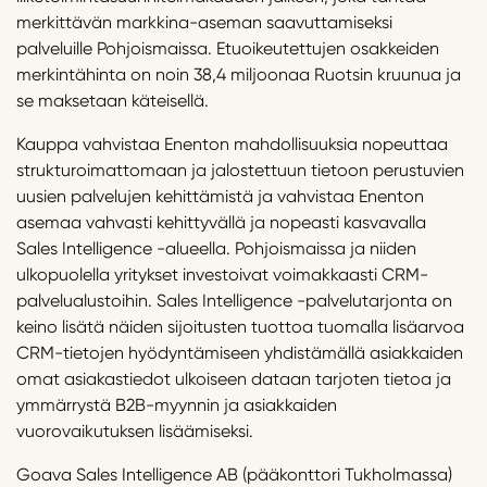
merkittävän markkina-aseman saavuttamiseksi
palveluille Pohjoismaissa. Etuoikeutettujen osakkeiden
merkintähinta on noin 38,4 miljoonaa Ruotsin kruunua ja
se maksetaan käteisellä.
Kauppa vahvistaa Enenton mahdollisuuksia nopeuttaa
strukturoimattomaan ja jalostettuun tietoon perustuvien
uusien palvelujen kehittämistä ja vahvistaa Enenton
asemaa vahvasti kehittyvällä ja nopeasti kasvavalla
Sales Intelligence -alueella. Pohjoismaissa ja niiden
ulkopuolella yritykset investoivat voimakkaasti CRM-
palvelualustoihin. Sales Intelligence -palvelutarjonta on
keino lisätä näiden sijoitusten tuottoa tuomalla lisäarvoa
CRM-tietojen hyödyntämiseen yhdistämällä asiakkaiden
omat asiakastiedot ulkoiseen dataan tarjoten tietoa ja
ymmärrystä B2B-myynnin ja asiakkaiden
vuorovaikutuksen lisäämiseksi.
Goava Sales Intelligence AB (pääkonttori Tukholmassa)