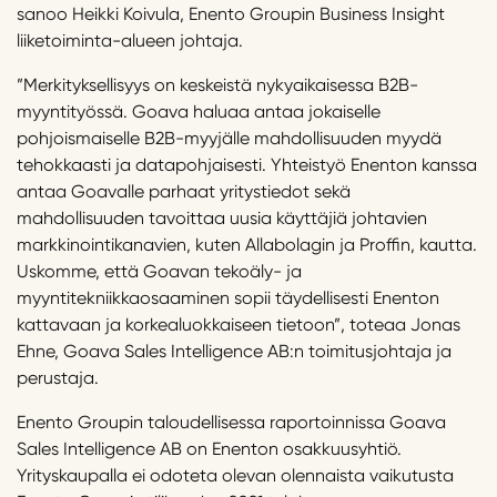
sanoo Heikki Koivula, Enento Groupin Business Insight
liiketoiminta-alueen johtaja.
”Merkityksellisyys on keskeistä nykyaikaisessa B2B-
myyntityössä. Goava haluaa antaa jokaiselle
pohjoismaiselle B2B-myyjälle mahdollisuuden myydä
tehokkaasti ja datapohjaisesti. Yhteistyö Enenton kanssa
antaa Goavalle parhaat yritystiedot sekä
mahdollisuuden tavoittaa uusia käyttäjiä johtavien
markkinointikanavien, kuten Allabolagin ja Proffin, kautta.
Uskomme, että Goavan tekoäly- ja
myyntitekniikkaosaaminen sopii täydellisesti Enenton
kattavaan ja korkealuokkaiseen tietoon”, toteaa Jonas
Ehne, Goava Sales Intelligence AB:n toimitusjohtaja ja
perustaja.
Enento Groupin taloudellisessa raportoinnissa Goava
Sales Intelligence AB on Enenton osakkuusyhtiö.
Yrityskaupalla ei odoteta olevan olennaista vaikutusta