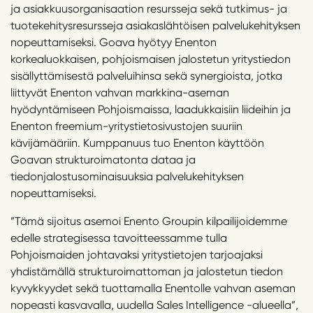
ja asiakkuusorganisaation resursseja sekä tutkimus- ja
tuotekehitysresursseja asiakaslähtöisen palvelukehityksen
nopeuttamiseksi. Goava hyötyy Enenton
korkealuokkaisen, pohjoismaisen jalostetun yritystiedon
sisällyttämisestä palveluihinsa sekä synergioista, jotka
liittyvät Enenton vahvan markkina-aseman
hyödyntämiseen Pohjoismaissa, laadukkaisiin liideihin ja
Enenton freemium-yritystietosivustojen suuriin
kävijämääriin. Kumppanuus tuo Enenton käyttöön
Goavan strukturoimatonta dataa ja
tiedonjalostusominaisuuksia palvelukehityksen
nopeuttamiseksi.
”Tämä sijoitus asemoi Enento Groupin kilpailijoidemme
edelle strategisessa tavoitteessamme tulla
Pohjoismaiden johtavaksi yritystietojen tarjoajaksi
yhdistämällä strukturoimattoman ja jalostetun tiedon
kyvykkyydet sekä tuottamalla Enentolle vahvan aseman
nopeasti kasvavalla, uudella Sales Intelligence -alueella”,