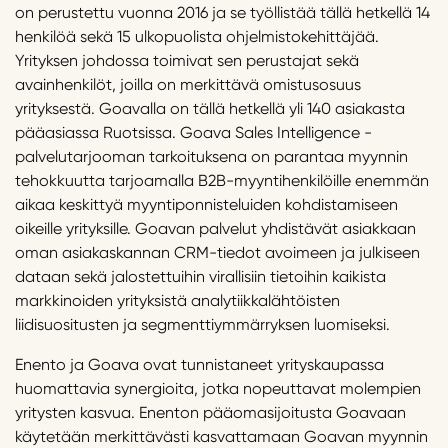
on perustettu vuonna 2016 ja se työllistää tällä hetkellä 14
henkilöä sekä 15 ulkopuolista ohjelmistokehittäjää.
Yrityksen johdossa toimivat sen perustajat sekä
avainhenkilöt, joilla on merkittävä omistusosuus
yrityksestä. Goavalla on tällä hetkellä yli 140 asiakasta
pääasiassa Ruotsissa. Goava Sales Intelligence -
palvelutarjooman tarkoituksena on parantaa myynnin
tehokkuutta tarjoamalla B2B-myyntihenkilöille enemmän
aikaa keskittyä myyntiponnisteluiden kohdistamiseen
oikeille yrityksille. Goavan palvelut yhdistävät asiakkaan
oman asiakaskannan CRM-tiedot avoimeen ja julkiseen
dataan sekä jalostettuihin virallisiin tietoihin kaikista
markkinoiden yrityksistä analytiikkalähtöisten
liidisuositusten ja segmenttiymmärryksen luomiseksi.
Enento ja Goava ovat tunnistaneet yrityskaupassa
huomattavia synergioita, jotka nopeuttavat molempien
yritysten kasvua. Enenton pääomasijoitusta Goavaan
käytetään merkittävästi kasvattamaan Goavan myynnin