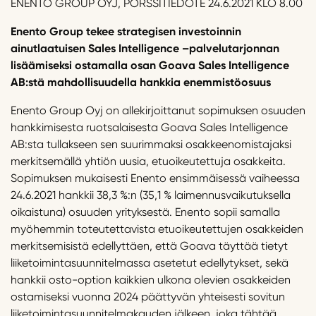
ENENTO GROUP OYJ, PÖRSSITIEDOTE 24.6.2021 KLO 8.00
Enento
Group
tekee
strategisen investoinnin
ainutlaatuisen
Sales
Intelligence
–
palvelutarjonnan
lisäämiseksi ostamalla osan
Goava
Sales
Intelligence
AB
:stä
mahdollisuudella
hankkia enemmistöosuus
Enento Group Oyj on allekirjoittanut sopimuksen osuuden
hankkimisesta ruotsalaisesta Goava Sales Intelligence
AB:sta tullakseen sen suurimmaksi osakkeenomistajaksi
merkitsemällä yhtiön uusia, etuoikeutettuja osakkeita.
Sopimuksen mukaisesti Enento ensimmäisessä vaiheessa
24.6.2021 hankkii 38,3 %:n (35,1 % laimennusvaikutuksella
oikaistuna) osuuden yrityksestä. Enento sopii samalla
myöhemmin toteutettavista etuoikeutettujen osakkeiden
merkitsemisistä edellyttäen, että Goava täyttää tietyt
liiketoimintasuunnitelmassa asetetut edellytykset, sekä
hankkii osto-option kaikkien ulkona olevien osakkeiden
ostamiseksi vuonna 2024 päättyvän yhteisesti sovitun
liiketoimintasuunnitelmakauden jälkeen, joka tähtää