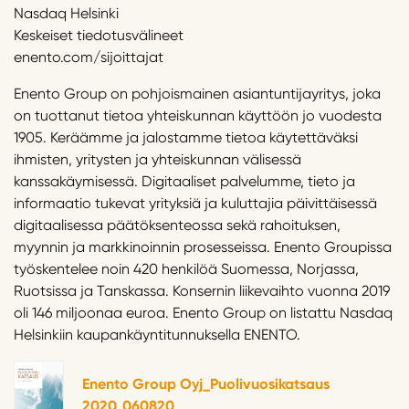
Nasdaq Helsinki
Keskeiset tiedotusvälineet
enento.com/sijoittajat
Enento Group on pohjoismainen asiantuntijayritys, joka
on tuottanut tietoa yhteiskunnan käyttöön jo vuodesta
1905. Keräämme ja jalostamme tietoa käytettäväksi
ihmisten, yritysten ja yhteiskunnan välisessä
kanssakäymisessä. Digitaaliset palvelumme, tieto ja
informaatio tukevat yrityksiä ja kuluttajia päivittäisessä
digitaalisessa päätöksenteossa sekä rahoituksen,
myynnin ja markkinoinnin prosesseissa. Enento Groupissa
työskentelee noin 420 henkilöä Suomessa, Norjassa,
Ruotsissa ja Tanskassa. Konsernin liikevaihto vuonna 2019
oli 146 miljoonaa euroa. Enento Group on listattu Nasdaq
Helsinkiin kaupankäyntitunnuksella ENENTO.
Enento Group Oyj_Puolivuosikatsaus
2020_060820