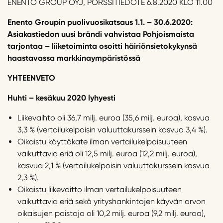
ENENTO GROUP OYJ, PÖRSSITIEDOTE 6.8.2020 KLO 11.00
Enento Groupin puolivuosikatsaus 1.1. – 30.6.2020:
Asiakastiedon uusi brändi vahvistaa Pohjoismaista
tarjontaa – liiketoiminta osoitti häiriönsietokykynsä
haastavassa markkinaympäristössä
YHTEENVETO
Huhti – kesäkuu 2020 lyhyesti
Liikevaihto oli 36,7 milj. euroa (35,6 milj. euroa), kasvua
3,3 % (vertailukelpoisin valuuttakurssein kasvua 3,4 %).
Oikaistu käyttökate ilman vertailukelpoisuuteen
vaikuttavia eriä oli 12,5 milj. euroa (12,2 milj. euroa),
kasvua 2,1 % (vertailukelpoisin valuuttakurssein kasvua
2,3 %).
Oikaistu liikevoitto ilman vertailukelpoisuuteen
vaikuttavia eriä sekä yrityshankintojen käyvän arvon
oikaisujen poistoja oli 10,2 milj. euroa (9,2 milj. euroa),