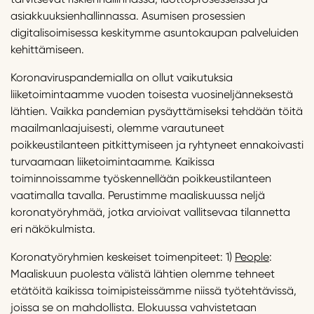
asiakkuuksienhallinnassa. Asumisen prosessien
digitalisoimisessa keskitymme asuntokaupan palveluiden
kehittämiseen.
Koronaviruspandemialla on ollut vaikutuksia
liiketoimintaamme vuoden toisesta vuosineljänneksestä
lähtien. Vaikka pandemian pysäyttämiseksi tehdään töitä
maailmanlaajuisesti, olemme varautuneet
poikkeustilanteen pitkittymiseen ja ryhtyneet ennakoivasti
turvaamaan liiketoimintaamme. Kaikissa
toiminnoissamme työskennellään poikkeustilanteen
vaatimalla tavalla. Perustimme maaliskuussa neljä
koronatyöryhmää, jotka arvioivat vallitsevaa tilannetta
eri näkökulmista.
Koronatyöryhmien keskeiset toimenpiteet: 1)
People
:
Maaliskuun puolesta välistä lähtien olemme tehneet
etätöitä kaikissa toimipisteissämme niissä työtehtävissä,
joissa se on mahdollista. Elokuussa vahvistetaan