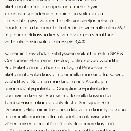
liiketoimintamme on sopeutunut melko hyvin
koronaviruspandemian moninaisiin vaikutuksiin.
Liikevaihto pysyi vuoden toisella vuosineljänneksellä
pandemiasta huolimatta kuitenkin kasvu-uralla ollen 36,7
milj. euroa eli kasvua kertyi viime vuoteen verrattuna
vertailukelpoisin valuuttakurssein 3,4 %.
Konsernin liikevaihdon kehitykseen vaikutti etenkin SME &
Consumers -liiketoiminta-alue, jonka kasvua vauhditti
Proff-liiketoiminnan hankinta. Digital Processes -
liiketoiminta-alue kasvoi molemmilla markkinoilla. Kasvua
vauhdittivat Suomen markkinoilla uusi Asuntojen
arvonmäärityspalvelu ja Compliance-palveluiden
positiivinen kehitys. Ruotsin markkinoilla kasvua tuli
Tambur-asuntokauppapalvelusta. Sen sijaan Risk
Decisions -liiketoiminta-alueen liikevaihto kääntyi laskuun
molemmilla markkinoilla taloudellisen aktiivisuuden
vähenemisen pienentäessä palveluidemme käyttöä.
Lisäksi koronakriisin takia säädetty kuluttajaluottojen