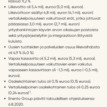
kasvua 11,2 %.
Liikevoitto oli 5,4 milj. euroa (5,0 milj. euroa).
Liikevoittoon sisältyi 4,8 milj. euron (4,1 milj. euron)
vertailukelpoisuuteen vaikuttavat erät, jotka johtuvat
pääasiassa 3,0 milj. euron (2,7 milj. euron)
yrityshankintojen käyvän arvon oikaisujen poistoista
sekä yritysjärjestelyihin ja integraatioon liittyvistä
kuluista.
Uusien tuotteiden ja palveluiden osuus liikevaihdosta
oli 4,9 % (4,0 %).
Vapaa kassavirta oli 5,2 milj. euroa (5,3 milj. euroa).
Vertailukelpoisuuteen vaikuttavien erien vaikutus
vapaaseen kassavirtaan oli -1,3 milj. euroa (-0,5 milj.
euroa).
Osakekohtainen tulos oli 0,15 euroa (0,15 euroa).
Vertailukelpoinen osakekohtainen tulos oli 0,25 euroa
1
(0,24 euroa)
.
Enento Group päivitti taloudellisen ohjeistuksensa
6.8.2020.