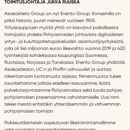
TOIMITUSJOHTAJA JUKKA RUUSKA
Asiakastieto Group on nyt Enento Group. Konsernilla on
pitkä historia, juuret menevät vuoteen 1905.
Yrityskauppojen myötä yhtiö on kasvanut paikallisesta
toimijasta yhdeksi Pohjoismaiden johtavista digitaalisten
yritys- ja kuluttajatietopalveluiden asiantuntijayrityksistä,
jolla oli 146 miljoonan euron liikevaihto vuonna 2019 ja 420
työntekijää kahdeksassa kaupungissa Suomessa,
Ruotsissa, Norjassa ja Tanskassa. Enento Group yhdistää
Asiakastiedon, UC:n ja Proffin vahvuudet ja auttaa
rakentamaan luottamusta arjessa. Nimenmuutos tukee
tavoitettamme jatkaa edelleen kasvuamme, lisätä
palvelutarjontaamme Pohjoismaissa sekä luoda pohjaa
pohjoismaisen presenssimme vahvistamiselle. Uusi nimi
tekee meistä entistäkin yhtenäisemmän ja vahvemman
pohjoismaisen toimijan.
Poikkeustilanteisiin sopeutuvan liiketoimintamallimme
sekä nopeiden toimenpiteidemme ansiosta