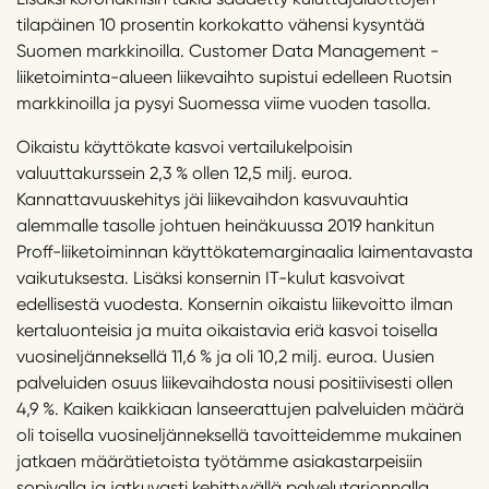
tilapäinen 10 prosentin korkokatto vähensi kysyntää
Suomen markkinoilla. Customer Data Management -
liiketoiminta-alueen liikevaihto supistui edelleen Ruotsin
markkinoilla ja pysyi Suomessa viime vuoden tasolla.
Oikaistu käyttökate kasvoi vertailukelpoisin
valuuttakurssein 2,3 % ollen 12,5 milj. euroa.
Kannattavuuskehitys jäi liikevaihdon kasvuvauhtia
alemmalle tasolle johtuen heinäkuussa 2019 hankitun
Proff-liiketoiminnan käyttökatemarginaalia laimentavasta
vaikutuksesta. Lisäksi konsernin IT-kulut kasvoivat
edellisestä vuodesta. Konsernin oikaistu liikevoitto ilman
kertaluonteisia ja muita oikaistavia eriä kasvoi toisella
vuosineljänneksellä 11,6 % ja oli 10,2 milj. euroa. Uusien
palveluiden osuus liikevaihdosta nousi positiivisesti ollen
4,9 %. Kaiken kaikkiaan lanseerattujen palveluiden määrä
oli toisella vuosineljänneksellä tavoitteidemme mukainen
jatkaen määrätietoista työtämme asiakastarpeisiin
sopivalla ja jatkuvasti kehittyvällä palvelutarjonnalla.