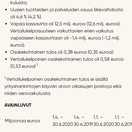
kuluista.
Uusien tuotteiden ja palveluiden osuus liikevaihdosta
oli 4,6 % (4,2 %).
Vapaa kassavirta oli 12,5 milj. euroa (12,6 milj. euroa).
Vertailukelpoisuuteen vaikuttavien erien vaikutus
vapaaseen kassavirtaan oli -1,4 milj. euroa (-1,2 milj.
euroa).
Osakekohtainen tulos oli 0,38 euroa (0,35 euroa).
Vertailukelpoinen osakekohtainen tulos oli 0,58 euroa
1
(0,53 euroa)
1
Vertailukelpoinen osakekohtainen tulos ei sisällä
yrityshankintojen käyvän arvon oikaisujen poistoja eikä
niiden verovaikutusta.
AVAINLUVUT
1.4. –
1.4. –
1.1. –
1.1. –
Miljoonaa euroa
30.6.2020
30.6.2019
30.6.2020
30.6.201