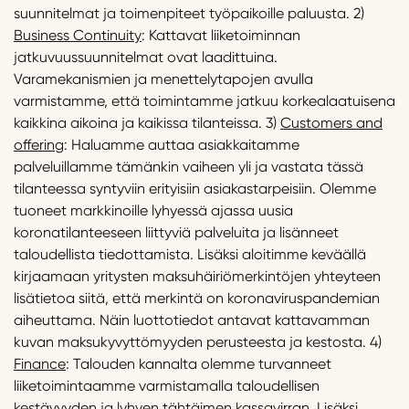
suunnitelmat ja toimenpiteet työpaikoille paluusta. 2)
Business Continuity
: Kattavat liiketoiminnan
jatkuvuussuunnitelmat ovat laadittuina.
Varamekanismien ja menettelytapojen avulla
varmistamme, että toimintamme jatkuu korkealaatuisena
kaikkina aikoina ja kaikissa tilanteissa. 3)
Customers and
offering
: Haluamme auttaa asiakkaitamme
palveluillamme tämänkin vaiheen yli ja vastata tässä
tilanteessa syntyviin erityisiin asiakastarpeisiin. Olemme
tuoneet markkinoille lyhyessä ajassa uusia
koronatilanteeseen liittyviä palveluita ja lisänneet
taloudellista tiedottamista. Lisäksi aloitimme keväällä
kirjaamaan yritysten maksuhäiriömerkintöjen yhteyteen
lisätietoa siitä, että merkintä on koronaviruspandemian
aiheuttama. Näin luottotiedot antavat kattavamman
kuvan maksukyvyttömyyden perusteesta ja kestosta. 4)
Finance
: Talouden kannalta olemme turvanneet
liiketoimintaamme varmistamalla taloudellisen
kestävyyden ja lyhyen tähtäimen kassavirran. Lisäksi