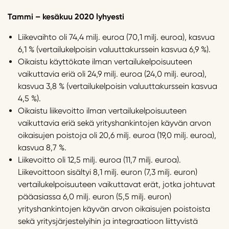
Tammi – kesäkuu 2020 lyhyesti
Liikevaihto oli 74,4 milj. euroa (70,1 milj. euroa), kasvua
6,1 % (vertailukelpoisin valuuttakurssein kasvua 6,9 %).
Oikaistu käyttökate ilman vertailukelpoisuuteen
vaikuttavia eriä oli 24,9 milj. euroa (24,0 milj. euroa),
kasvua 3,8 % (vertailukelpoisin valuuttakurssein kasvua
4,5 %).
Oikaistu liikevoitto ilman vertailukelpoisuuteen
vaikuttavia eriä sekä yrityshankintojen käyvän arvon
oikaisujen poistoja oli 20,6 milj. euroa (19,0 milj. euroa),
kasvua 8,7 %.
Liikevoitto oli 12,5 milj. euroa (11,7 milj. euroa).
Liikevoittoon sisältyi 8,1 milj. euron (7,3 milj. euron)
vertailukelpoisuuteen vaikuttavat erät, jotka johtuvat
pääasiassa 6,0 milj. euron (5,5 milj. euron)
yrityshankintojen käyvän arvon oikaisujen poistoista
sekä yritysjärjestelyihin ja integraatioon liittyvistä