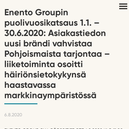
Enento Groupin
puolivuosikatsaus 1.1. –
30.6.2020: Asiakastiedon
uusi brändi vahvistaa
Pohjoismaista tarjontaa –
liiketoiminta osoitti
häiriönsietokykynsä
haastavassa
markkinaympäristössä
6.8.2020