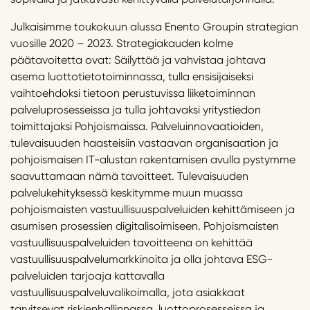
Julkaisimme toukokuun alussa Enento Groupin strategian
vuosille 2020 – 2023. Strategiakauden kolme
päätavoitetta ovat: Säilyttää ja vahvistaa johtava
asema luottotietotoiminnassa, tulla ensisijaiseksi
vaihtoehdoksi tietoon perustuvissa liiketoiminnan
palveluprosesseissa ja tulla johtavaksi yritystiedon
toimittajaksi Pohjoismaissa. Palveluinnovaatioiden,
tulevaisuuden haasteisiin vastaavan organisaation ja
pohjoismaisen IT-alustan rakentamisen avulla pystymme
saavuttamaan nämä tavoitteet. Tulevaisuuden
palvelukehityksessä keskitymme muun muassa
pohjoismaisten vastuullisuuspalveluiden kehittämiseen ja
asumisen prosessien digitalisoimiseen. Pohjoismaisten
vastuullisuuspalveluiden tavoitteena on kehittää
vastuullisuuspalvelumarkkinoita ja olla johtava ESG-
palveluiden tarjoaja kattavalla
vastuullisuuspalveluvalikoimalla, jota asiakkaat
tarvitsevat riskienhallinnassa, luottoprosesseissa ja