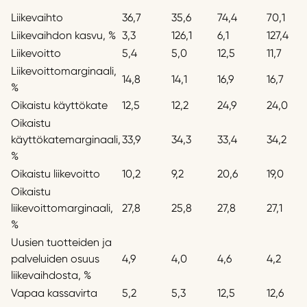
Liikevaihto
36,7
35,6
74,4
70,1
Liikevaihdon kasvu, %
3,3
126,1
6,1
127,4
Liikevoitto
5,4
5,0
12,5
11,7
Liikevoittomarginaali,
14,8
14,1
16,9
16,7
%
Oikaistu käyttökate
12,5
12,2
24,9
24,0
Oikaistu
käyttökatemarginaali,
33,9
34,3
33,4
34,2
%
Oikaistu liikevoitto
10,2
9,2
20,6
19,0
Oikaistu
liikevoittomarginaali,
27,8
25,8
27,8
27,1
%
Uusien tuotteiden ja
palveluiden osuus
4,9
4,0
4,6
4,2
liikevaihdosta, %
Vapaa kassavirta
5,2
5,3
12,5
12,6