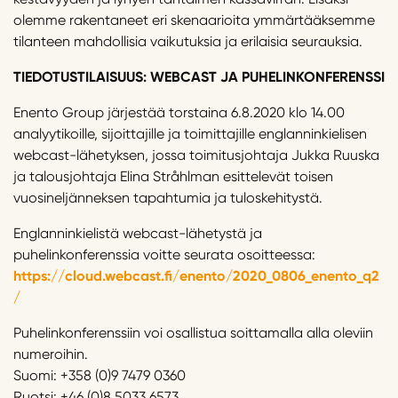
olemme rakentaneet eri skenaarioita ymmärtääksemme
tilanteen mahdollisia vaikutuksia ja erilaisia seurauksia.
TIEDOTUSTILAISUUS: WEBCAST JA PUHELINKONFERENSSI
Enento Group järjestää torstaina 6.8.2020 klo 14.00
analyytikoille, sijoittajille ja toimittajille englanninkielisen
webcast-lähetyksen, jossa toimitusjohtaja Jukka Ruuska
ja talousjohtaja Elina Stråhlman esittelevät toisen
vuosineljänneksen tapahtumia ja tuloskehitystä.
Englanninkielistä webcast-lähetystä ja
puhelinkonferenssia voitte seurata osoitteessa:
https://cloud.webcast.fi/enento/2020_0806_enento_q2
/
Puhelinkonferenssiin voi osallistua soittamalla alla oleviin
numeroihin.
Suomi: +358 (0)9 7479 0360
Ruotsi: +46 (0)8 5033 6573