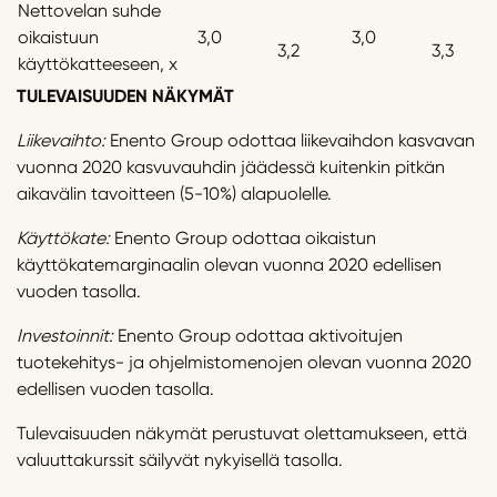
Nettovelan suhde
oikaistuun
3,0
3,0
3,2
3,3
käyttökatteeseen, x
TULEVAISUUDEN NÄKYMÄT
Liikevaihto:
Enento Group odottaa liikevaihdon kasvavan
vuonna 2020 kasvuvauhdin jäädessä kuitenkin pitkän
aikavälin tavoitteen (5-10%) alapuolelle.
Käyttökate:
Enento Group odottaa oikaistun
käyttökatemarginaalin olevan vuonna 2020 edellisen
vuoden tasolla.
Investoinnit:
Enento Group odottaa aktivoitujen
tuotekehitys- ja ohjelmistomenojen olevan vuonna 2020
edellisen vuoden tasolla.
Tulevaisuuden näkymät perustuvat olettamukseen, että
valuuttakurssit säilyvät nykyisellä tasolla.