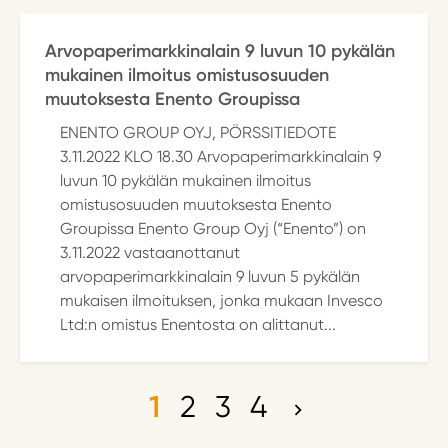
Arvopaperimarkkinalain 9 luvun 10 pykälän
mukainen ilmoitus omistusosuuden
muutoksesta Enento Groupissa
ENENTO GROUP OYJ, PÖRSSITIEDOTE
3.11.2022 KLO 18.30 Arvopaperimarkkinalain 9
luvun 10 pykälän mukainen ilmoitus
omistusosuuden muutoksesta Enento
Groupissa Enento Group Oyj (“Enento”) on
3.11.2022 vastaanottanut
arvopaperimarkkinalain 9 luvun 5 pykälän
mukaisen ilmoituksen, jonka mukaan Invesco
Ltd:n omistus Enentosta on alittanut...
1
2
3
4
A