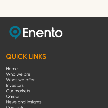
r
t
i
k
k
e
l
QUICK LINKS
i
Home
e
Who we are
n
What we offer
Investors
s
Our markets
i
Career
News and insights
v
Contacts