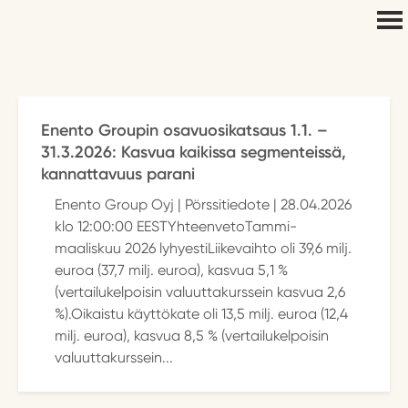
Enento Groupin osavuosikatsaus 1.1. –
31.3.2026: Kasvua kaikissa segmenteissä,
kannattavuus parani
Enento Group Oyj | Pörssitiedote | 28.04.2026
klo 12:00:00 EESTYhteenvetoTammi-
maaliskuu 2026 lyhyestiLiikevaihto oli 39,6 milj.
euroa (37,7 milj. euroa), kasvua 5,1 %
(vertailukelpoisin valuuttakurssein kasvua 2,6
%).Oikaistu käyttökate oli 13,5 milj. euroa (12,4
milj. euroa), kasvua 8,5 % (vertailukelpoisin
valuuttakurssein...