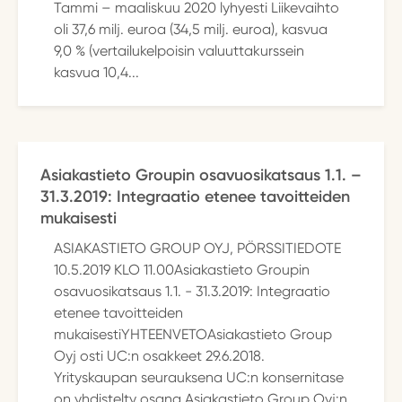
Tammi – maaliskuu 2020 lyhyesti Liikevaihto
oli 37,6 milj. euroa (34,5 milj. euroa), kasvua
9,0 % (vertailukelpoisin valuuttakurssein
kasvua 10,4...
Asiakastieto Groupin osavuosikatsaus 1.1. –
31.3.2019: Integraatio etenee tavoitteiden
mukaisesti
ASIAKASTIETO GROUP OYJ, PÖRSSITIEDOTE
10.5.2019 KLO 11.00Asiakastieto Groupin
osavuosikatsaus 1.1. - 31.3.2019: Integraatio
etenee tavoitteiden
mukaisestiYHTEENVETOAsiakastieto Group
Oyj osti UC:n osakkeet 29.6.2018.
Yrityskaupan seurauksena UC:n konsernitase
on yhdistelty osana Asiakastieto Group Oyj:n