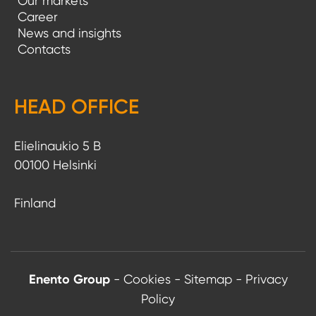
Our markets
i
Career
News and insights
v
Contacts
u
t
HEAD OFFICE
u
s
Elielinaukio 5 B
00100 Helsinki
Finland
Enento Group
-
Cookies
-
Sitemap
-
Privacy
Policy